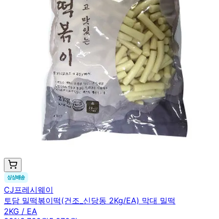
CJ프레시웨이
토담 밀떡볶이떡(건조_신당동 2Kg/EA) 막대 밀떡
2KG / EA