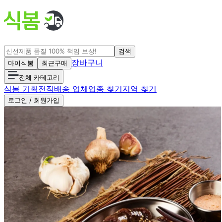
검색
장바구니
마이식봄
최근구매
전체 카테고리
식봄 기획전
직배송 업체
업종 찾기
지역 찾기
로그인 / 회원가입