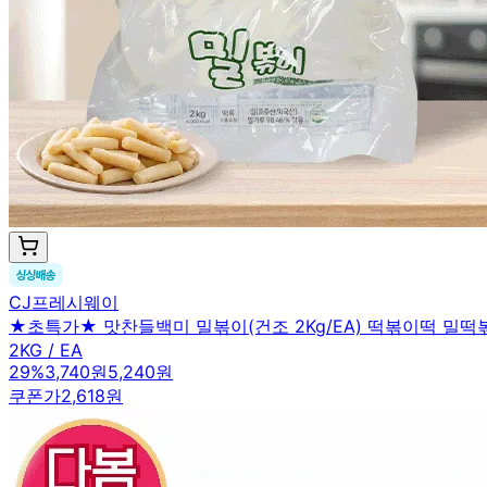
CJ프레시웨이
★초특가★ 맛찬들백미 밀볶이(건조 2Kg/EA) 떡볶이떡 밀떡
2KG / EA
29
%
3,740원
5,240원
쿠폰가
2,618원