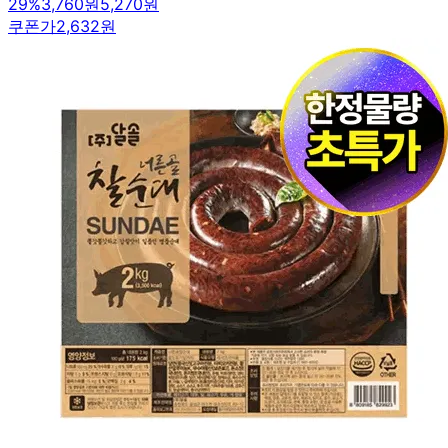
29
%
3,760원
5,270원
쿠폰가
2,632원