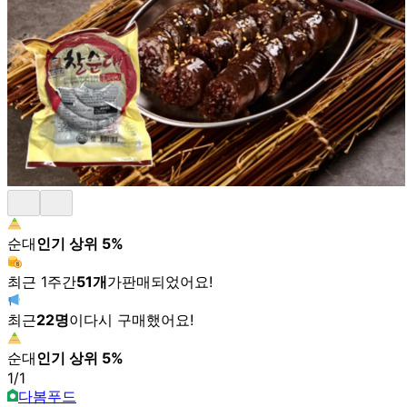
순대
인기 상위
5
%
최근 1주간
51
개
가
판매되었어요!
최근
22
명
이
다시 구매했어요!
순대
인기 상위
5
%
1
/
1
다봄푸드