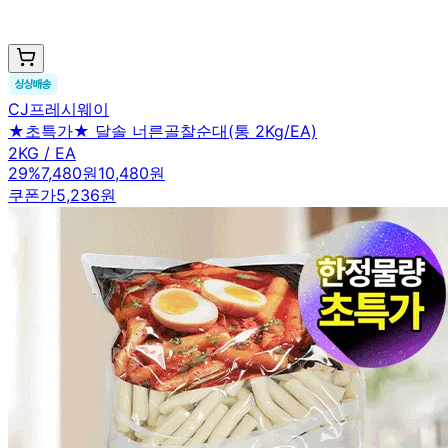
CJ프레시웨이
★초특가★ 달솔 너른골찰순대(통 2Kg/EA)
2KG / EA
29
%
7,480원
10,480원
쿠폰가
5,236원