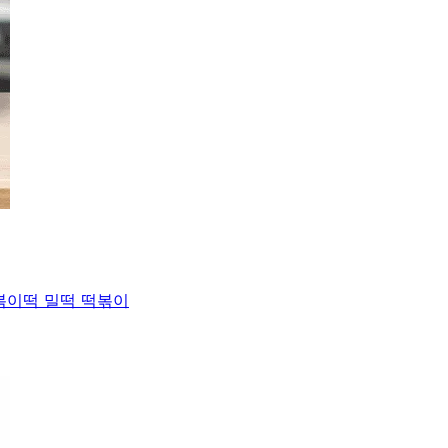
볶이떡 밀떡 떡볶이