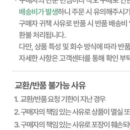
... 🛒 🛒 🛒
🥇
볶음밥.샐러드 BEST
더보기
판매자 정보
판매자 상호
CJ프레시웨이
사업장 소재지
경기 용인시 기흥구 기곡로 32 (하갈동, 제일제당수원물류센