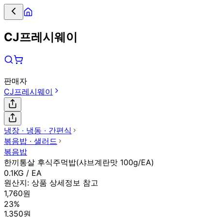
CJ프레시웨이
판매자
CJ프레시웨이
냉장 ∙ 냉동 ∙ 간편식
볶음밥 ∙ 샐러드
볶음밥
한끼통살 후식주먹밥(샤브계란맛 100g/EA)
0.1KG / EA
원산지:
상품 상세정보 참고
1,760원
23%
1,350원