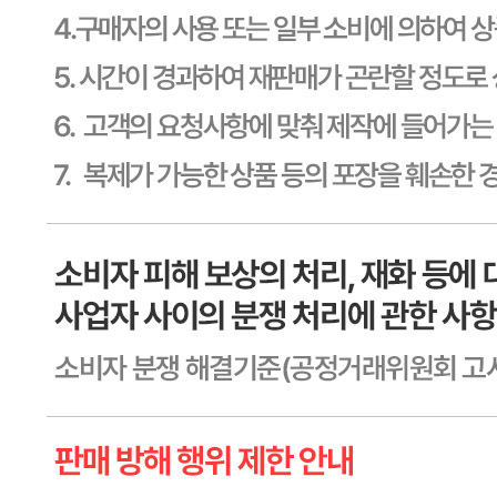
타) 씨제이프레시웨이
연락처
1588-6967
사업자
등록번호
603-81-11270
통신판매
신고번호
제2011-용인기흥-00129호
상품 고시 정보
식품의 유형
상품상세 참조
생산자
상품상세 참조
소재지
상품상세 참조
제조연월일
상품상세 참조
소비기한