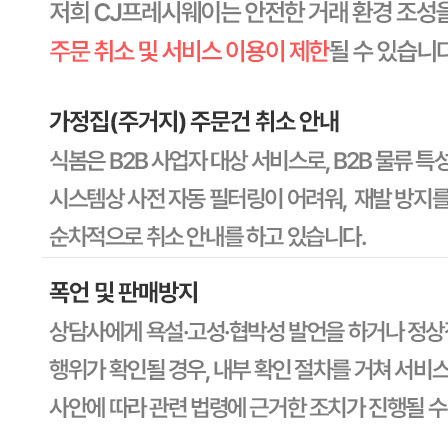
상품상세 참조
포장단위별 용량(중량)
상품상세 참조
포장단위별 수량
상품상세 참조
원재료명 및 함량
상품상세 참조
영양성분
상세 상품정보 참고
유전자변형식품에 해당하는 경우의 표시
해당사항 없음
수입식품 여부
해당사항 없음
소비자 상담 관련 전화번호
상품상세 참조
반품/교환 정보
판매자명
CJ프레시웨이
문의번호