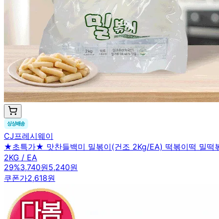
CJ프레시웨이
★초특가★ 맛찬들백미 밀볶이(건조 2Kg/EA) 떡볶이떡 밀떡
2KG / EA
29
%
3,740원
5,240원
쿠폰가
2,618원