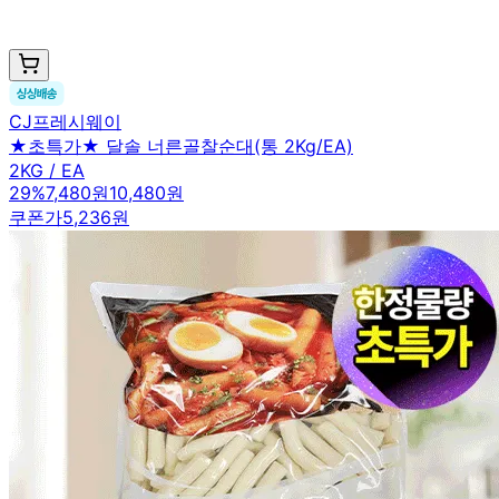
CJ프레시웨이
★초특가★ 달솔 너른골찰순대(통 2Kg/EA)
2KG / EA
29
%
7,480원
10,480원
쿠폰가
5,236원