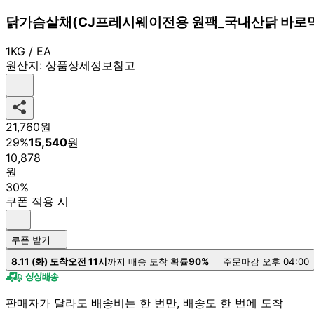
닭가슴살채(CJ프레시웨이전용 원팩_국내산닭 바로먹는 
1KG / EA
원산지:
상품상세정보참고
21,760
원
29
%
15,540
원
10,878
원
30%
쿠폰 적용 시
쿠폰 받기
8.11 (화) 도착
오전 11시
까지 배송 도착 확률
90%
주문마감 오후 04:00
판매자가 달라도 배송비는 한 번만, 배송도 한 번에 도착