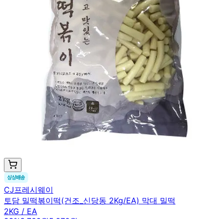
CJ프레시웨이
토담 밀떡볶이떡(건조_신당동 2Kg/EA) 막대 밀떡
2KG / EA