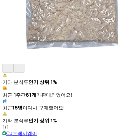
기타 분식류
인기 상위
1
%
최근 1주간
61
개
가
판매되었어요!
최근
15
명
이
다시 구매했어요!
기타 분식류
인기 상위
1
%
1
/
1
CJ프레시웨이