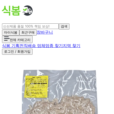
검색
장바구니
마이식봄
최근구매
전체 카테고리
식봄 기획전
직배송 업체
업종 찾기
지역 찾기
로그인 / 회원가입