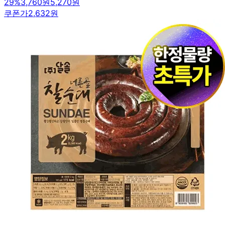
29
%
3,760원
5,270원
쿠폰가
2,632원