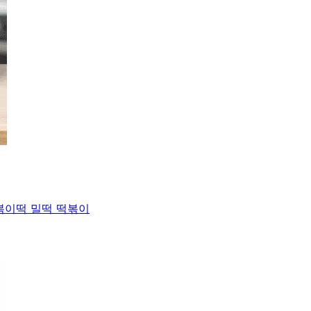
볶이떡 밀떡 떡볶이