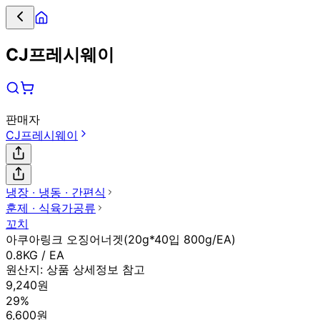
CJ프레시웨이
판매자
CJ프레시웨이
냉장 ∙ 냉동 ∙ 간편식
훈제 ∙ 식육가공류
꼬치
아쿠아링크 오징어너겟(20g*40입 800g/EA)
0.8KG / EA
원산지:
상품 상세정보 참고
9,240원
29%
6,600원