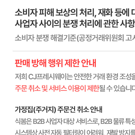
소재지
상품상세 참조
제조연월일
상품상세 참조
소비기한
상품상세 참조
포장단위별 용량(중량)
상품상세 참조
포장단위별 수량
상품상세 참조
원재료명 및 함량
상품상세 참조
영양성분
상세 상품정보 참고
유전자변형식품에 해당하는 경우의 표시
해당사항 없음
수입식품 여부
해당사항 없음
소비자 상담 관련 전화번호
상품상세 참조
반품/교환 정보