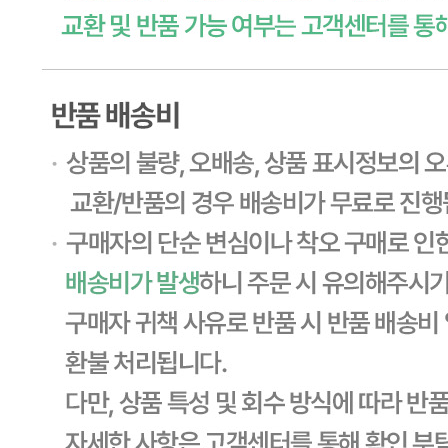
... 🛒 🛒 🛒
🥇
훈제.식육가공류 BEST
더보기
판매자 정보