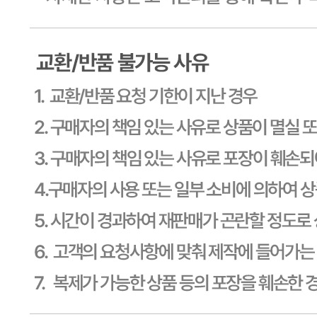
판매자 상호
CJ프레시웨이
사업장 소재지
경기 용인시 기흥구 기곡로 32 (하갈동, 제일제당수원물류센
타) 씨제이프레시웨이
연락처
1588-6967
사업자
등록번호
603-81-11270
통신판매
신고번호
제2011-용인기흥-00129호
상품 고시 정보
식품의 유형
상품상세 참조
생산자
상품상세 참조