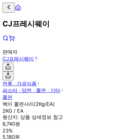
CJ프레시웨이
판매자
CJ프레시웨이
면류 ∙ 가공식품
파스타 ∙ 당면 ∙ 쫄면 ∙ 기타
쫄면
백미 쫄면사리(2Kg/EA)
2KG / EA
원산지:
상품 상세정보 참고
6,740원
23%
5,180원