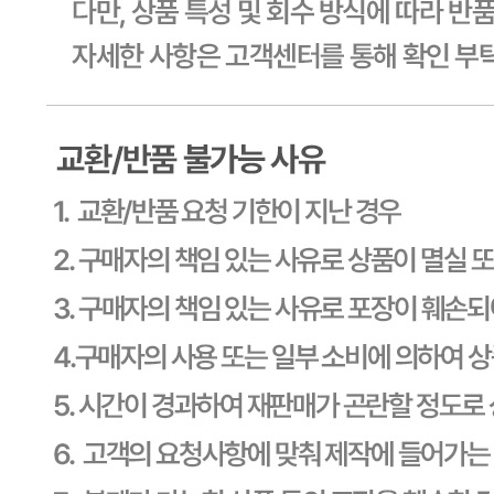
603-81-11270
통신판매
신고번호
제2011-용인기흥-00129호
상품 고시 정보
식품의 유형
상품상세 참조
생산자
상품상세 참조
소재지
상품상세 참조
제조연월일
상품상세 참조
소비기한
상품상세 참조
포장단위별 용량(중량)
상품상세 참조
포장단위별 수량
상품상세 참조
원재료명 및 함량