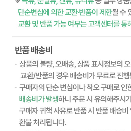
... 🛒 🛒 🛒
🥇
파스타.당면.쫄면.기타 BEST
더보기
판매자 정보
판매자 상호
CJ프레시웨이
사업장 소재지
경기 용인시 기흥구 기곡로 32 (하갈동, 제일제당수원물류센
타) 씨제이프레시웨이
연락처
1588-6967
사업자
등록번호