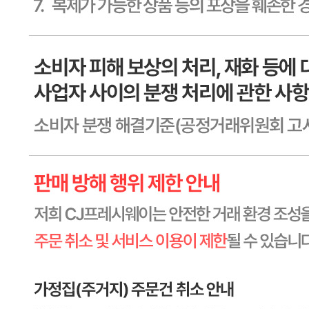
상품상세 참조
영양성분
상세 상품정보 참고
유전자변형식품에 해당하는 경우의 표시
해당사항 없음
수입식품 여부
해당사항 없음
소비자 상담 관련 전화번호
상품상세 참조
반품/교환 정보
판매자명
CJ프레시웨이
문의번호
1588-6967
반품/교환
배송비
반품 배송비: 30,000원
교환 배송비: 30,000원
주의사항