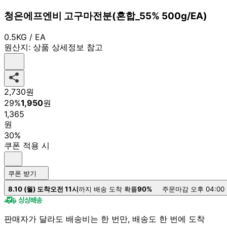
청은에프엔비 고구마전분(혼합_55% 500g/EA)
0.5KG / EA
원산지:
상품 상세정보 참고
2,730
원
29
%
1,950
원
1,365
원
30%
쿠폰 적용 시
쿠폰 받기
8.10 (월) 도착
오전 11시
까지 배송 도착 확률
90%
주문마감 오후 04:00
판매자가 달라도 배송비는 한 번만, 배송도 한 번에 도착