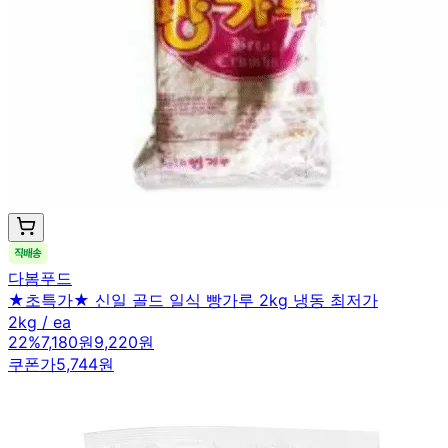
다봄푸드
★초특가★ 신일 골드 일식 빵가루 2kg 냉동 최저가
2kg / ea
22
%
7,180원
9,220원
쿠폰가
5,744원