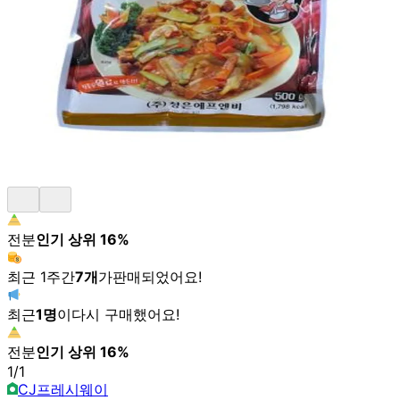
전분
인기 상위
16
%
최근 1주간
7
개
가
판매되었어요!
최근
1
명
이
다시 구매했어요!
전분
인기 상위
16
%
1
/
1
CJ프레시웨이