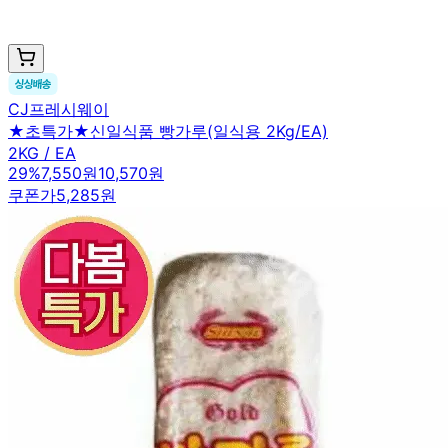
CJ프레시웨이
★초특가★신일식품 빵가루(일식용 2Kg/EA)
2KG / EA
29
%
7,550원
10,570원
쿠폰가
5,285원