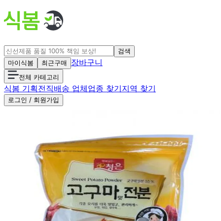
검색
장바구니
마이식봄
최근구매
전체 카테고리
식봄 기획전
직배송 업체
업종 찾기
지역 찾기
로그인 / 회원가입