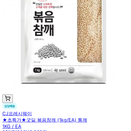
CJ프레시웨이
★초특가★굿딜 볶음참깨 (1kg/EA) 통깨
1KG / EA