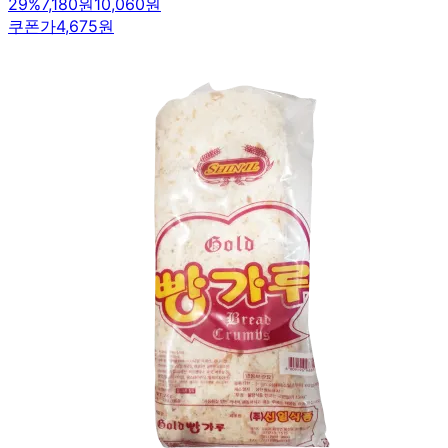
29
%
7,180원
10,060원
쿠폰가
4,675원