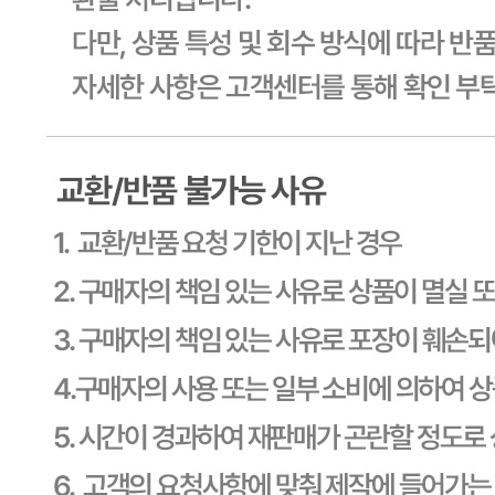
... 🛒 🛒 🛒
🥇
햄.소시지.어묵.맛살 BEST
더보기
판매자 정보
판매자 상호
CJ프레시웨이
사업장 소재지
경기 용인시 기흥구 기곡로 32 (하갈동, 제일제당수원물류센
타) 씨제이프레시웨이
연락처
1588-6967
사업자
등록번호
603-81-11270
통신판매