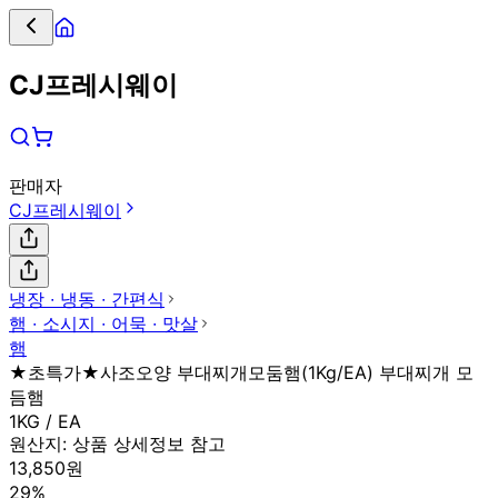
CJ프레시웨이
판매자
CJ프레시웨이
냉장 ∙ 냉동 ∙ 간편식
햄 ∙ 소시지 ∙ 어묵 ∙ 맛살
햄
★초특가★사조오양 부대찌개모둠햄(1Kg/EA) 부대찌개 모
듬햄
1KG / EA
원산지:
상품 상세정보 참고
13,850원
29%