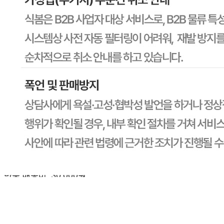
상세 상품정보 참고
유전자변형식품에 해당하는 경우의 표시
해당사항 없음
수입식품 여부
해당사항 없음
소비자 상담 관련 전화번호
상품상세 참조
반품/교환 정보
판매자명
CJ프레시웨이
문의번호
1588-6967
반품/교환
배송비
반품 배송비: 30,000원
교환 배송비: 30,000원
주의사항
전자상거래 등에서의 소비자보호법에 관한 법률에 의거하여