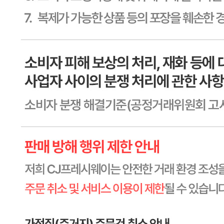
신고번호
제2011-용인기흥-00129호
상품 고시 정보
식품의 유형
상품상세 참조
생산자
상품상세 참조
소재지
상품상세 참조
제조연월일
상품상세 참조
소비기한
상품상세 참조
포장단위별 용량(중량)
상품상세 참조
포장단위별 수량
상품상세 참조
원재료명 및 함량
상품상세 참조
영양성분