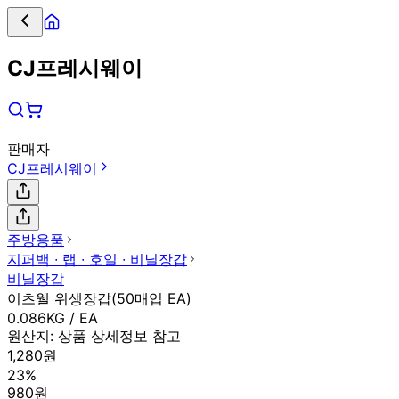
CJ프레시웨이
판매자
CJ프레시웨이
주방용품
지퍼백 ∙ 랩 ∙ 호일 ∙ 비닐장갑
비닐장갑
이츠웰 위생장갑(50매입 EA)
0.086KG / EA
원산지:
상품 상세정보 참고
1,280원
23%
980원