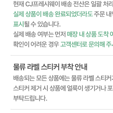
반품/교환 정보
판매자명
CJ프레시웨이
문의번호
1588-6967
반품/교환
배송비
반품 배송비: 30,000원
교환 배송비: 30,000원
주의사항
전자상거래 등에서의 소비자보호법에 관한 법률에 의거하여
미성년자가 체결한 계약은 법정대리인이 동의하지 않은 경우
본인 또는 법정대리인이 취소할 수 있습니다. 식봄에 등록된
판매상품과 상품의 내용은 판매자가 등록한 것으로 (주)마켓
보로는 그 등록내용에 대하여 일체의 책임을 지지 않습니다.
상세 정보
구매 정보
상품 문의
상품 문의
문의글 작성