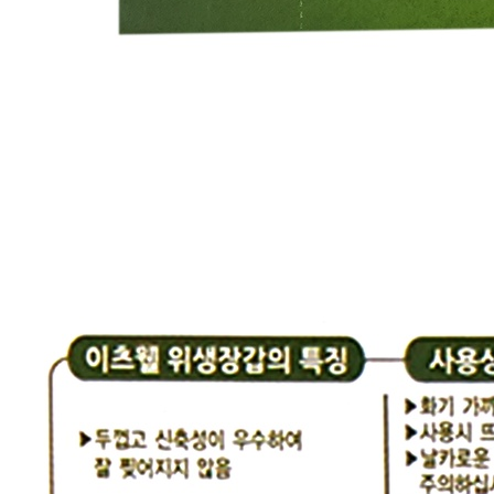
... 🛒 🛒 🛒