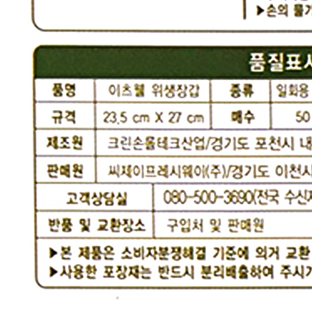
🥇
지퍼백.랩.호일.비닐장갑 BEST
더보기
판매자 정보
판매자 상호
CJ프레시웨이
사업장 소재지
경기 용인시 기흥구 기곡로 32 (하갈동, 제일제당수원물류센
타) 씨제이프레시웨이
연락처
1588-6967
사업자
등록번호
603-81-11270
통신판매
신고번호
제2011-용인기흥-00129호
상품 고시 정보
포장단위별 용량(중량)
상품상세 참조