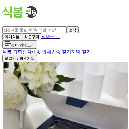
검색
장바구니
마이식봄
최근구매
전체 카테고리
식봄 기획전
직배송 업체
업종 찾기
지역 찾기
로그인 / 회원가입