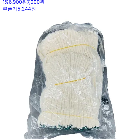
1
%
6,900원
7,000원
쿠폰가
5,244원