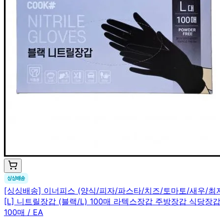
[싱싱배송] 이너피스 (양식/피자/파스타/치즈/토마토/새우/
[L] 니트릴장갑 (블랙/L) 100매 라텍스장갑 주방장갑 식당장
100매 / EA