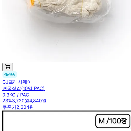
CJ프레시웨이
면목장갑(10입 PAC)
0.3KG / PAC
23
%
3,720원
4,840원
쿠폰가
2,604원