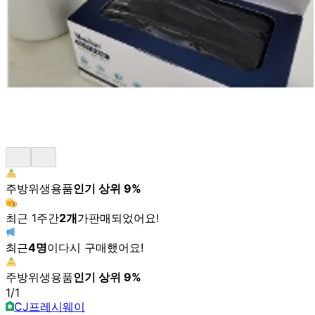
주방위생용품
인기 상위
9
%
최근 1주간
2
개
가
판매되었어요!
최근
4
명
이
다시 구매했어요!
주방위생용품
인기 상위
9
%
1
/
1
CJ프레시웨이