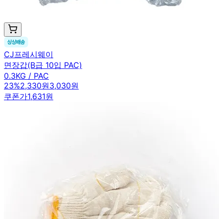
CJ프레시웨이
면장갑(B급 10입 PAC)
0.3KG / PAC
23
%
2,330원
3,030원
쿠폰가
1,631원