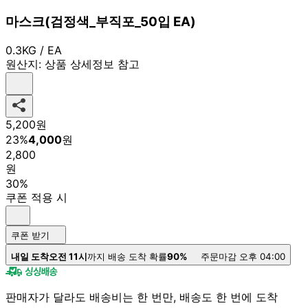
마스크(검정색_부직포_50입 EA)
0.3KG / EA
원산지:
상품 상세정보 참고
5,200
원
23
%
4,000
원
2,800
원
30%
쿠폰 적용 시
쿠폰 받기
내일 도착
오전 11시
까지 배송 도착 확률
90%
주문마감 오후 04:00
판매자가 달라도 배송비는 한 번만, 배송도 한 번에 도착