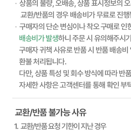
... 🛒 🛒 🛒
🥇
고춧가루.후추.와사비.겨자.향신료 BEST
더보기
판매자 정보
판매자 상호
CJ프레시웨이
사업장 소재지
경기 용인시 기흥구 기곡로 32 (하갈동, 제일제당수원물류센
타) 씨제이프레시웨이
연락처
1588-6967
사업자
등록번호
603-81-11270
통신판매
신고번호
제2011-용인기흥-00129호