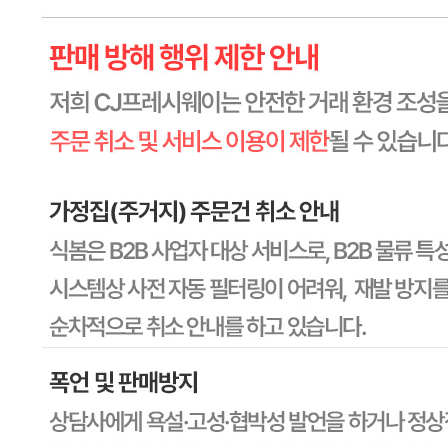
유전자변형식품에 해당하는 경우의 표시
해당사항 없음
수입식품 여부
해당사항 없음
소비자 상담 관련 전화번호
상품상세 참조
반품/교환 정보
판매자명
CJ프레시웨이
문의번호
1588-6967
반품/교환
배송비
반품 배송비: 30,000원
교환 배송비: 30,000원
주의사항
전자상거래 등에서의 소비자보호법에 관한 법률에 의거하여
미성년자가 체결한 계약은 법정대리인이 동의하지 않은 경우