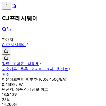
CJ프레시웨이
판매자
CJ프레시웨이
장류 ∙ 조미료 ∙ 식용유
고춧가루 ∙ 후추 ∙ 와사비 ∙ 겨자 ∙ 향신료
후추
청은에프엔비 백후추(100% 450g/EA)
0.45KG / EA
원산지:
상품 상세정보 참고
18,540원
23%
14,260원