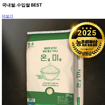
국내쌀.수입쌀 BEST
더보기