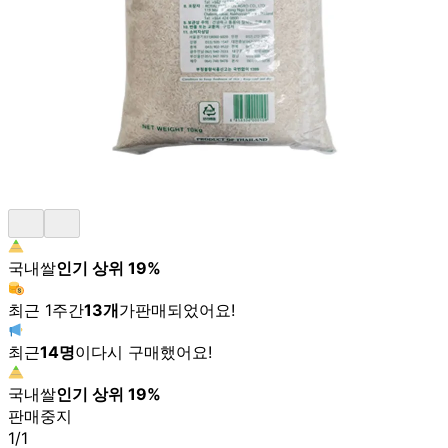
국내쌀
인기 상위
19
%
최근 1주간
13
개
가
판매되었어요!
최근
14
명
이
다시 구매했어요!
국내쌀
인기 상위
19
%
판매중지
1
/
1