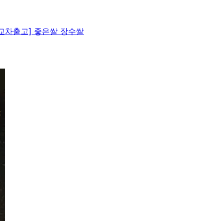
무 교차출고] 좋은쌀 장수쌀