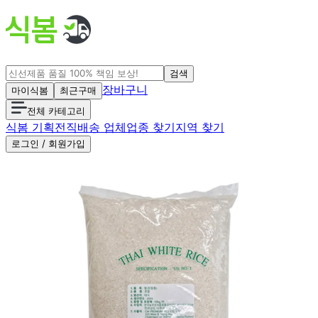
검색
장바구니
마이식봄
최근구매
전체 카테고리
식봄 기획전
직배송 업체
업종 찾기
지역 찾기
로그인 / 회원가입