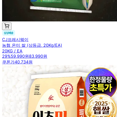
CJ프레시웨이
농협 온미 쌀 (상등급, 20Kg/EA)
20KG / EA
29
%
59,990원
83,990원
쿠폰가
40,734원