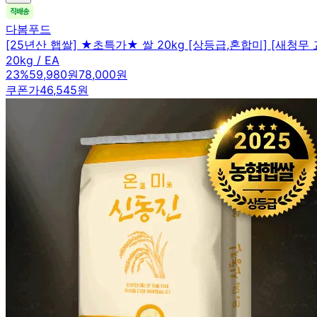
다봄푸드
[25년산 햅쌀] ★초특가★ 쌀 20kg [상등급,혼합미] [새청
20kg / EA
23
%
59,980원
78,000원
쿠폰가
46,545원