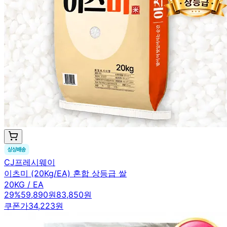
CJ프레시웨이
이츠미 (20Kg/EA) 혼합 상등급 쌀
20KG / EA
29
%
59,890원
83,850원
쿠폰가
34,223원