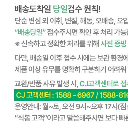
... 🛒 🛒 🛒
🥇
분식류 BEST
더보기
판매자 정보
판매자 상호
CJ프레시웨이
사업장 소재지
경기 용인시 기흥구 기곡로 32 (하갈동, 제일제당수원물류센
타) 씨제이프레시웨이
연락처
1588-6967
사업자
등록번호
603-81-11270
통신판매
신고번호