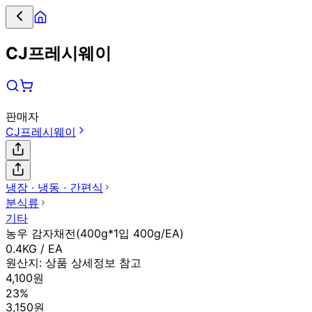
CJ프레시웨이
판매자
CJ프레시웨이
냉장 ∙ 냉동 ∙ 간편식
분식류
기타
농우 감자채전(400g*1입 400g/EA)
0.4KG / EA
원산지:
상품 상세정보 참고
4,100원
23%
3,150원