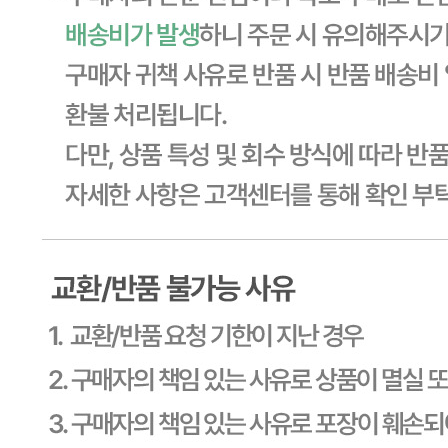
유전자변형식품에 해당하는 경우의 표시
해당사항 없음
수입식품 여부
해당사항 없음
소비자 상담 관련 전화번호
상품상세 참조
반품/교환 정보
판매자명
CJ프레시웨이
문의번호
1588-6967
반품/교환
배송비
반품 배송비: 30,000원
교환 배송비: 30,000원
주의사항
전자상거래 등에서의 소비자보호법에 관한 법률에 의거하여
미성년자가 체결한 계약은 법정대리인이 동의하지 않은 경우