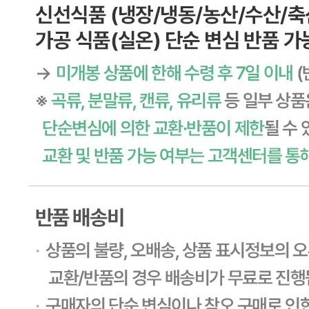
제2011-용인기흥-00129호
상품 고시 정보
식품의 유형
상품상세 참조
생산자
상품상세 참조
소재지
상품상세 참조
제조연월일
상품상세 참조
소비기한
상품상세 참조
포장단위별 용량(중량)
상품상세 참조
포장단위별 수량
상품상세 참조
원재료명 및 함량
상품상세 참조
영양성분
상세 상품정보 참고