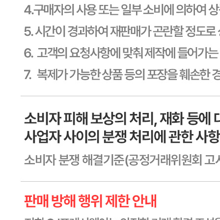
본인 또는 법정대리인이 취소할 수 있습니다. 식봄에 등록된
판매상품과 상품의 내용은 판매자가 등록한 것으로 (주)마켓
보로는 그 등록내용에 대하여 일체의 책임을 지지 않습니다.
상세 정보
구매 정보
상품 문의
상품 문의
문의글 작성
내 문의만 보기
비밀글 제외
답변완료
비밀글입니다.
위*택
2026.07.29
비밀글 입니다
판매자
2026.07.29
비밀글 입니다.
답변완료
비밀글입니다.
박*은
2026.07.12