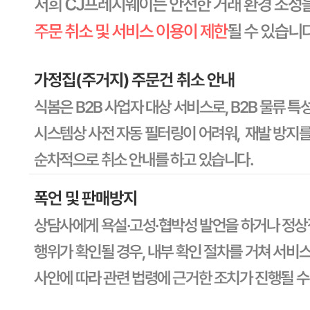
비밀글 입니다
판매자
2026.07.13
비밀글 입니다.
답변완료
비밀글입니다.
정*일
2026.05.06
비밀글 입니다
판매자
2026.05.06
비밀글 입니다.
답변완료
감자채전 스트레스밥습니다
위*택
2026.02.17
벌써 2박스 34개가 이렇습니다 명절이라 대체도 안되고 팔
지도 못하고 왜이런제품이 왔는지 명절끝나고서라도 직배송
해주세요
판매자
2026.02.19
안녕하십니까, CJ프레시웨이 담당자입니다. ✿˘◡˘✿ 연휴에
는 휴무로 인하여 답변을 빠르게 못 드려 죄송합니다. ㅜ^ㅜ
너그러운 양해 부탁드리겠습니다. 먼저, 저희 상품을 믿고 구
매해 주셨는데 불편을 드려 대단히 죄송합니다. 번거로우시