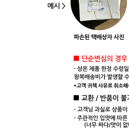
🥇
훈제.식육가공류 BEST
더보기
판매자 정보
판매자 상호
주식회사 현대프리마켓
사업장 소재지
대전 중구 대종로171번길 98 (호동) 현대프리마켓
연락처
010-8905-0368
사업자
등록번호
302-81-26545
통신판매
신고번호
2021-대전중구-0496호
상품 고시 정보
식품의 유형
상품상세 참조
생산자