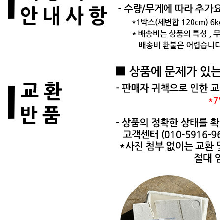
... 🛒 🛒 🛒