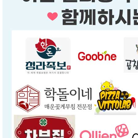
... 🛒 🛒 🛒
🥇
주방위생용품 BEST
더보기
판매자 정보
판매자 상호
어썸팩
사업장 소재지
경기 김포시 태장로 755 (장기동, 김포 한강신도시 GTower
지식산업센터) 302호
연락처
010-9699-6098
사업자
등록번호
443-81-03182
통신판매
신고번호
제2024-경기김포-4947호
상품 고시 정보
품명