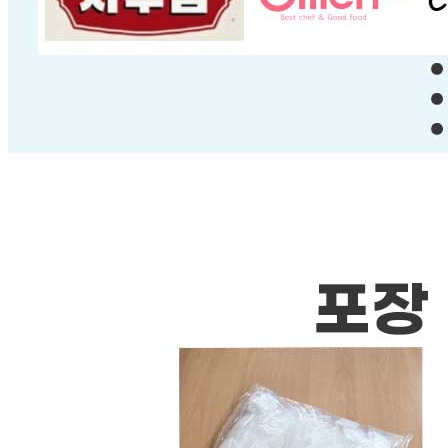
(투명비닐포장)어썸 일회용 포켓 위생장갑-무지 1000팩
모델명
포켓장갑-무지-1000팩
재질
PE 폴리에틸렌
구성품
어썸 일회용 비닐 포켓 개별포장 위생장갑 1,000팩 (장갑
2,000매)
크기
65x65mm
동일 모델의 출시연월
상품상세페이지 참고
제조자
어썸팩 협력사
제조국
중국
관세 신고
수입식품안전관리특별법에 따른 수입신고를 필함
품질보증기준
식약처허가완료