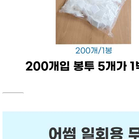
AS 책임자와 전화번호
031-991-6098
반품/교환 정보
판매자명
어썸팩
문의번호
010-9699-6098
반품/교환
배송비
반품 배송비: 반품 배송비 편도 박스당 4,400원 (세트상품 편
도 8,800원)
교환 배송비: 교환 배송비 왕복 박스당 8,800원 (세트상품 왕
복 17,600원)
주의사항
전자상거래 등에서의 소비자보호법에 관한 법률에 의거하여
미성년자가 체결한 계약은 법정대리인이 동의하지 않은 경우
본인 또는 법정대리인이 취소할 수 있습니다. 식봄에 등록된
판매상품과 상품의 내용은 판매자가 등록한 것으로 (주)마켓
보로는 그 등록내용에 대하여 일체의 책임을 지지 않습니다.