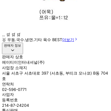
... 🛒 🛒 🛒
🥇
우동.국수.냉면.기타 육수 BEST
더보기
판매자 정보
판매자 상호
에이티이인터내셔널(주)
사업장 소재지
서울 서초구 서초대로 397 (서초동, 부띠크 모나코) B동 704
호
연락처
02-596-0771
사업자
등록번호
214-87-24204
통신판매