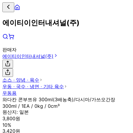
에이티이인터내셔널(주)
판매자
에이티이인터내셔널(주)
소스 ∙ 양념 ∙ 육수
우동 ∙ 국수 ∙ 냉면 ∙ 기타 육수
우동용
와다칸 콘부쯔유 300ml(3배농축)/다시마/가쓰오간장
300ml / 1EA / 0kg / 0cm³
원산지:
일본
3,800원
10%
3,420원