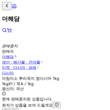
더해담
판매중지
판매자
더해담
생선 ∙ 해산물 ∙ 건어물
미역 ∙ 다시마 ∙ 파래
다시마
아침미소 뿌리꼭지 참다시마 1kg
1kgX1 / 1EA / 1kg
원산지:
국산
현재 판매중지된 상품입니다.
최저가 상품을 보여 드릴게요