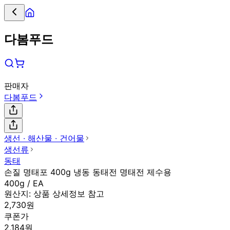
다봄푸드
판매자
다봄푸드
생선 ∙ 해산물 ∙ 건어물
생선류
동태
손질 명태포 400g 냉동 동태전 명태전 제수용
400g / EA
원산지:
상품 상세정보 참고
2,730원
쿠폰가
2,184원