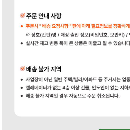
... 🛒 🛒 🛒
🥇
생선류 BEST
더보기
판매자 정보