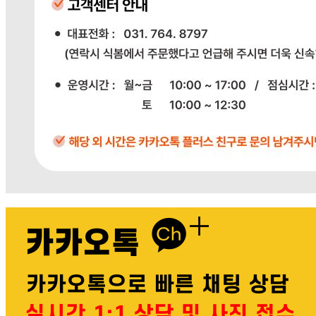
다봄푸드
031-764-8797
주문하기