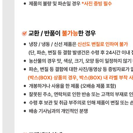
031-764-8797
반품/교환
배송비
반품 배송비: 단순 변심으로 인한 반품 시, 왕복 배송비
20,000원
교환 배송비: 단순 변심/주문 실수로 인한 교환 시, 교환 배송
비 10,000원
주의사항
전자상거래 등에서의 소비자보호법에 관한 법률에 의거하여
미성년자가 체결한 계약은 법정대리인이 동의하지 않은 경우
본인 또는 법정대리인이 취소할 수 있습니다. 식봄에 등록된
판매상품과 상품의 내용은 판매자가 등록한 것으로 (주)마켓
보로는 그 등록내용에 대하여 일체의 책임을 지지 않습니다.
상세 정보
구매 정보
상품 문의
배송, 취소, 교환, 반품
등의 궁금한 내용을 문의하세요.
식봄 고객센터
031-698-3453
또는
상품
과 관련된 궁금한 내용을 문의하세요.