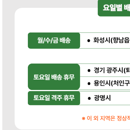
판매자 상호
다봄푸드
사업장 소재지
경기 광주시 장지9길 34-16 (장지동) .
연락처
031-764-8797
사업자
등록번호
383-81-02561
통신판매
신고번호
2023-경기광주-1790
상품 고시 정보
포장단위별 용량(중량)
상품상세 참조
포장단위별 수량
상품상세 참조
포장단위별 크기
상품상세 참조
제조연월일(포장일 또는 생산연도)