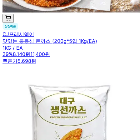
CJ프레시웨이
맛있는 통등심 돈까스 (200g*5입 1Kg/EA)
1KG / EA
29
%
8,140원
11,400원
쿠폰가
5,698원