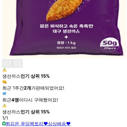
생선까스
인기 상위
15
%
최근 1주간
2
개
가
판매되었어요!
최근
4
명
이
다시 구매했어요!
생선까스
인기 상위
15
%
1
/
1
튀김은 푸딩팩토리♥싱싱배송♥