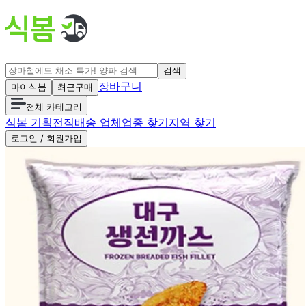
검색
장바구니
마이식봄
최근구매
전체 카테고리
식봄 기획전
직배송 업체
업종 찾기
지역 찾기
로그인 / 회원가입