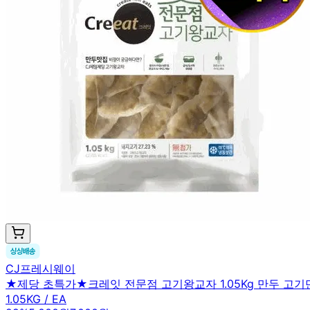
CJ프레시웨이
★제당 초특가★크레잇 전문점 고기왕교자 1.05Kg 만두 고기
1.05KG / EA