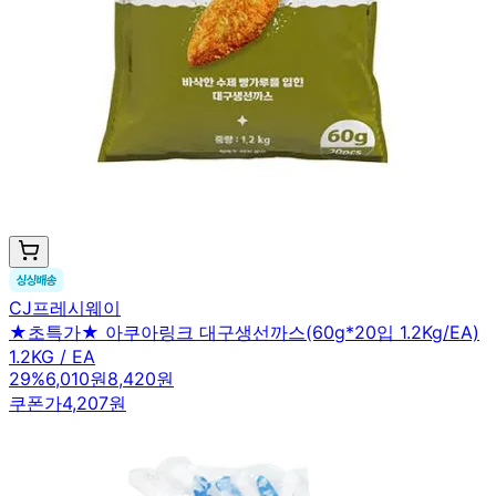
CJ프레시웨이
★초특가★ 아쿠아링크 대구생선까스(60g*20입 1.2Kg/EA)
1.2KG / EA
29
%
6,010원
8,420원
쿠폰가
4,207원