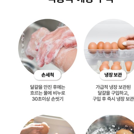
... 🛒 🛒 🛒