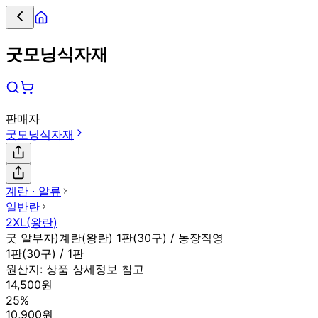
굿모닝식자재
판매자
굿모닝식자재
계란 ∙ 알류
일반란
2XL(왕란)
굿 알부자)계란(왕란) 1판(30구) / 농장직영
1판(30구) / 1판
원산지:
상품 상세정보 참고
14,500원
25%
10,900원