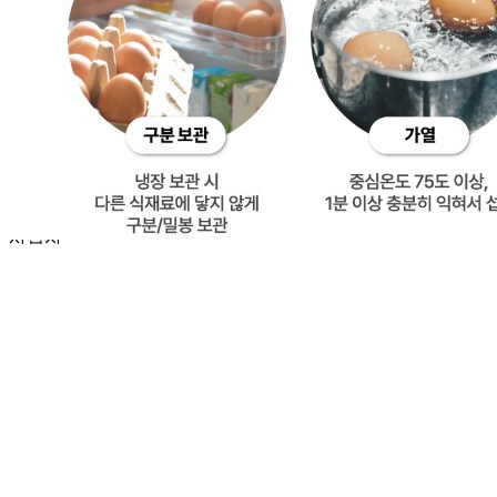
🥇
일반란 BEST
더보기
판매자 정보
판매자 상호
굿모닝식자재
사업장 소재지
인천 부평구 삼산동 394-10 1층 2호 인천식자재
연락처
010-5121-9207
사업자
등록번호
180-24-01882
통신판매
신고번호
제 2025-인천부평-0430
상품 고시 정보
반품/교환 정보