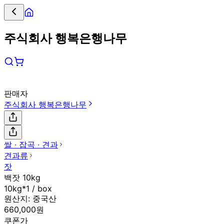
주식회사 행복은행나무
판매자
주식회사 행복은행나무
쌀 ∙ 잡곡 ∙ 견과
견과류
잣
백잣 10kg
10kg*1 / box
원산지:
중국산
660,000원
쿠폰가