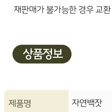
주식회사 행복은행나무
사업장 소재지
경기 파주시 문산읍 방촌로1450번길 9-5 (내포리) (주)행복
은행나무
연락처
070-8808-7108
사업자
등록번호
307-87-01672
통신판매
신고번호
2024-경기파주-4080
상품 고시 정보
포장단위별 용량(중량)
상세페이지 참조
포장단위별 수량
상세페이지 참조
포장단위별 크기
상세페이지 참조
제조연월일(포장일 또는 생산연도)