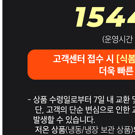
1544-0102
반품/교환
배송비
반품 배송비: 20,000원
교환 배송비: 20,000원
주의사항
전자상거래 등에서의 소비자보호법에 관한 법률에 의거하여
미성년자가 체결한 계약은 법정대리인이 동의하지 않은 경우
본인 또는 법정대리인이 취소할 수 있습니다. 식봄에 등록된
판매상품과 상품의 내용은 판매자가 등록한 것으로 (주)마켓
보로는 그 등록내용에 대하여 일체의 책임을 지지 않습니다.
상세 정보
구매 정보
상품 문의
상품 문의
문의글 작성
내 문의만 보기
비밀글 제외