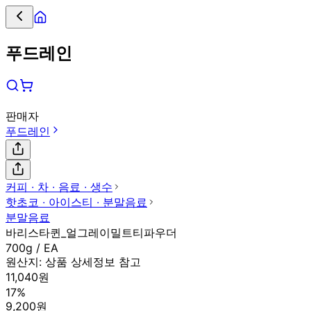
푸드레인
판매자
푸드레인
커피 ∙ 차 ∙ 음료 ∙ 생수
핫초코 ∙ 아이스티 ∙ 분말음료
분말음료
바리스타퀸_얼그레이밀트티파우더
700g / EA
원산지:
상품 상세정보 참고
11,040원
17%
9,200원