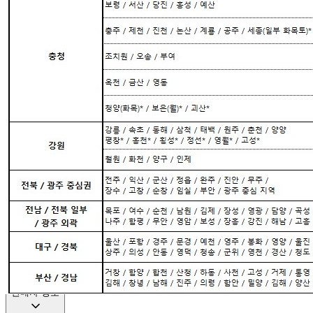
... 🛒 🛒 🛒
🥇
핫초코.아이스티.분말음료 BEST
더보기
판매자 정보