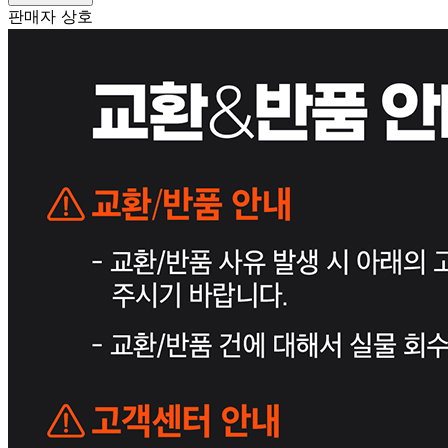
판매자 상호
푸드레인
사업장 소재지
경기 화성시 동탄물류로 48 (신동) 2층(신동)
연락처
1544-0102
사업자
등록번호
142-81-04293
통신판매
신고번호
2020-화성동탄-2017
상품 고시 정보
반품/교환 정보
판매자명
푸드레인
문의번호