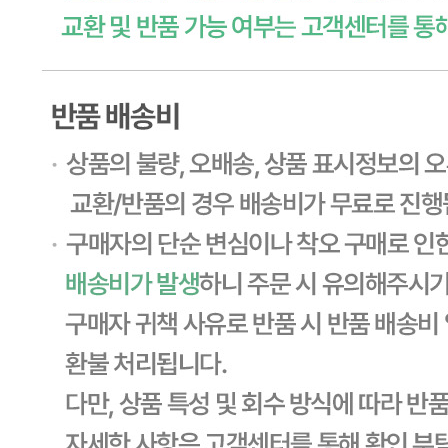
... 🛒 🛒 🛒
🥇
불고기.스테이크.바비큐 BEST
더보기
판매자 정보
판매자 상호
CJ프레시웨이