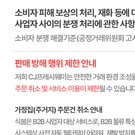
상품상세 참조
소비기한
상품상세 참조
포장단위별 용량(중량)
상품상세 참조
포장단위별 수량
상품상세 참조
원재료명 및 함량
상품상세 참조
영양성분
상세 상품정보 참고
유전자변형식품에 해당하는 경우의 표시
해당사항 없음
수입식품 여부
해당사항 없음
소비자 상담 관련 전화번호
상품상세 참조
반품/교환 정보
판매자명
CJ프레시웨이