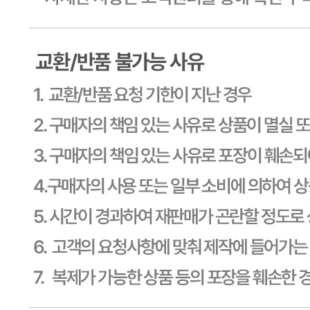
사업장 소재지
경기 용인시 기흥구 기곡로 32 (하갈동, 제일제당수원물류센
타) 씨제이프레시웨이
연락처
1588-6967
사업자
등록번호
603-81-11270
통신판매
신고번호
제2011-용인기흥-00129호
상품 고시 정보
식품의 유형
상품상세 참조
생산자
상품상세 참조
소재지
상품상세 참조
제조연월일