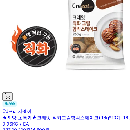
CJ프레시웨이
★제당 초특가★크레잇 직화그릴함박스테이크(96g*10개 960g
0.96KG / EA
29
%
10,210원
14,300원