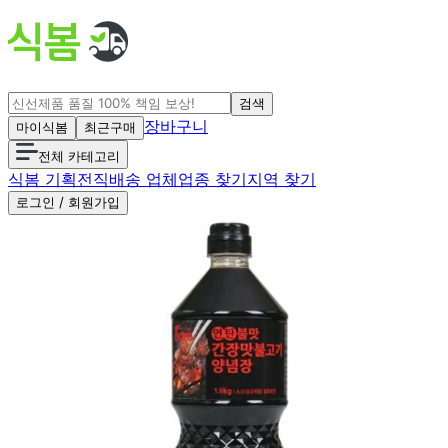
검색
장바구니
마이식봄
최근구매
전체 카테고리
식봄 기획전
직배송 업체
업종 찾기
지역 찾기
로그인 / 회원가입