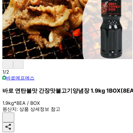
1
/
2
바로에프에스
바로 연탄불맛 간장맛불고기양념장 1.9kg 1BOX(8
1.9kg*8EA / BOX
원산지:
상품 상세정보 참고