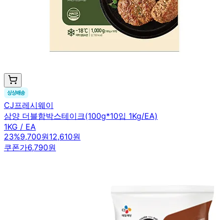
CJ프레시웨이
삼양 더블함박스테이크(100g*10입 1Kg/EA)
1KG / EA
23
%
9,700원
12,610원
쿠폰가
6,790원