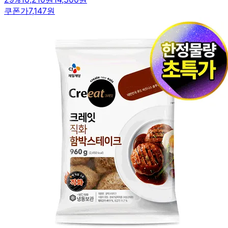
쿠폰가
7,147원