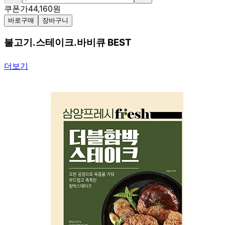
쿠폰가
44,160
원
바로구매
장바구니
불고기.스테이크.바비큐 BEST
더보기