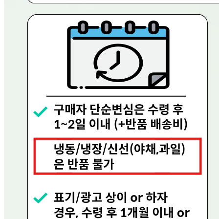
등록번호
656-81-02756
통신판매
신고번호
제 2023-용인수지-0719호
상품 고시 정보
반품/교환 정보
판매자명
현대그린푸드
문의번호
080-858-0533
반품/교환
배송비
반품 배송비: 0원
교환 배송비: 0원
주의사항