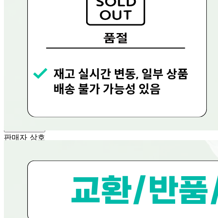
... 🛒 🛒 🛒
🥇
탄산음료.이온음료 BEST
더보기
판매자 정보
판매자 상호
현대그린푸드
사업장 소재지
경기 용인시 수지구 문인로 30 (동천동, 현대그린푸드) 현대
그린푸드
연락처
080-858-0533
사업자