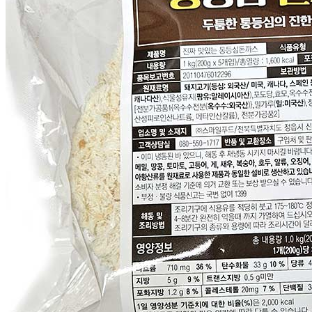
... 🛒 🛒 🛒
🥇
돈까스.만두.치킨 BEST
더보기
판매자 정보
판매자 상호
CJ프레시웨이
사업장 소재지
경기 용인시 기흥구 기곡로 32 (하갈동, 제일제당수원물류센
타) 씨제이프레시웨이
연락처
1588-6967
사업자
등록번호
603-81-11270
통신판매
신고번호
제2011-용인기흥-00129호
상품 고시 정보