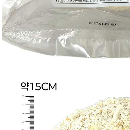
식품의 유형
상품상세 참조
생산자
상품상세 참조
소재지
상품상세 참조
제조연월일
상품상세 참조
소비기한
상품상세 참조
포장단위별 용량(중량)
상품상세 참조
포장단위별 수량
상품상세 참조
원재료명 및 함량
상품상세 참조
영양성분
상세 상품정보 참고
유전자변형식품에 해당하는 경우의 표시
해당사항 없음
수입식품 여부