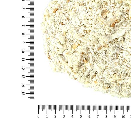
해당사항 없음
소비자 상담 관련 전화번호
상품상세 참조
반품/교환 정보
판매자명
CJ프레시웨이
문의번호
1588-6967
반품/교환
배송비
반품 배송비: 30,000원
교환 배송비: 30,000원
주의사항
전자상거래 등에서의 소비자보호법에 관한 법률에 의거하여
미성년자가 체결한 계약은 법정대리인이 동의하지 않은 경우
본인 또는 법정대리인이 취소할 수 있습니다. 식봄에 등록된
판매상품과 상품의 내용은 판매자가 등록한 것으로 (주)마켓
보로는 그 등록내용에 대하여 일체의 책임을 지지 않습니다.