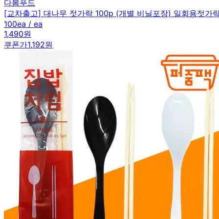
다봄푸드
[교차출고] 대나무 젓가락 100p (개별 비닐포장) 일회용젓가
100ea / ea
1,490원
쿠폰가
1,192원