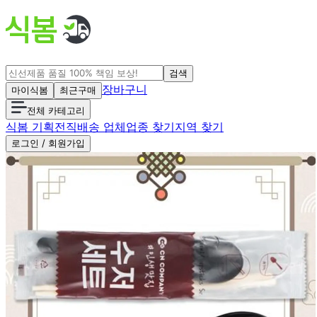
검색
장바구니
마이식봄
최근구매
전체 카테고리
식봄 기획전
직배송 업체
업종 찾기
지역 찾기
로그인 / 회원가입