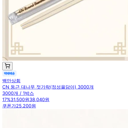
백만상회
CN 둥근 대나무 젓가락(정성을담아) 3000개
3000개 / 1박스
17
%
31,500원
38,040원
쿠폰가
25,200원