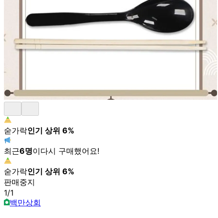
숟가락
인기 상위
6
%
최근
6
명
이
다시 구매했어요!
숟가락
인기 상위
6
%
판매중지
1
/
1
백만상회