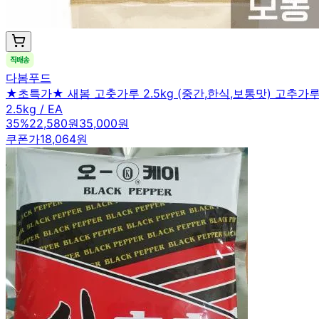
다봄푸드
★초특가★ 새봄 고춧가루 2.5kg (중간,한식,보통맛) 고추가
2.5kg / EA
35
%
22,580원
35,000원
쿠폰가
18,064원