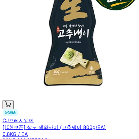
CJ프레시웨이
[10%쿠폰] 삼도 생와사비 (고추냉이 800g/EA)
0.8KG / EA