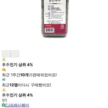
후추
인기 상위
4
%
최근 1주간
10
개
가
판매되었어요!
최근
12
명
이
다시 구매했어요!
후추
인기 상위
4
%
1
/
1
CJ프레시웨이