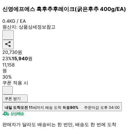
신영에프에스 흑후추후레이크(굵은후추 400g/EA)
0.4KG / EA
원산지:
상품상세정보참고
20,730
원
23
%
15,940
원
11,158
원
30%
쿠폰 적용 시
쿠폰 받기
내일 도착
오전 11시
까지 배송 도착 확률
90%
주문마감 오후 04:00
판매자가 달라도 배송비는 한 번만, 배송도 한 번에 도착