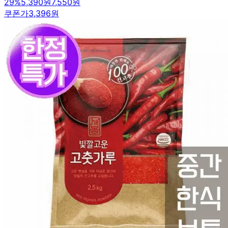
29
%
5,390원
7,550원
쿠폰가
3,396원