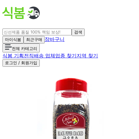
검색
장바구니
마이식봄
최근구매
전체 카테고리
식봄 기획전
직배송 업체
업종 찾기
지역 찾기
로그인 / 회원가입