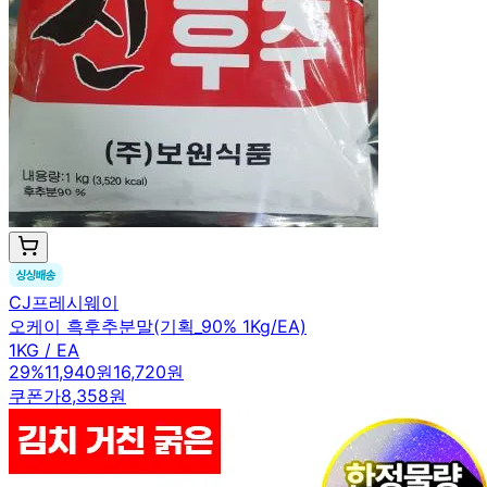
CJ프레시웨이
오케이 흑후추분말(기획_90% 1Kg/EA)
1KG / EA
29
%
11,940원
16,720원
쿠폰가
8,358원