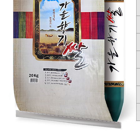
... 🛒 🛒 🛒
🥇
국내쌀.수입쌀 BEST
더보기
판매자 정보
판매자 상호
BEST RICE 31
사업장 소재지
서울 서초구 양재동 223 양곡도매시장 삼일상사
연락처
010-5042-9982
사업자