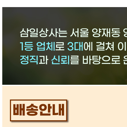
등록번호
206-93-80114
통신판매
신고번호
2020-서울서초-4351
상품 고시 정보
포장단위별 용량(중량)
1포 / 20kg
포장단위별 수량
20kg 1포
포장단위별 크기
20kg 1포
제조연월일(포장일 또는 생산연도)
2025
소비기한 또는 품질유지기한
상세설명 참조
생산자
판매원 : 삼일상사
원산지
국내산