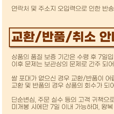
전자상거래 등에서의 소비자보호법에 관한 법률에 의거하여
미성년자가 체결한 계약은 법정대리인이 동의하지 않은 경우
본인 또는 법정대리인이 취소할 수 있습니다. 식봄에 등록된
판매상품과 상품의 내용은 판매자가 등록한 것으로 (주)마켓
보로는 그 등록내용에 대하여 일체의 책임을 지지 않습니다.
상세 정보
구매 정보
상품 문의
상품 문의
문의글 작성
내 문의만 보기
비밀글 제외
답변대기
비밀글입니다.
최*민
2026.08.09
비밀글 입니다
답변완료
도착일 문의
김*운
2026.08.02