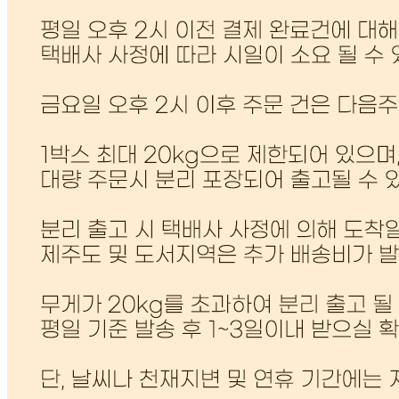
관련법상 표시사항
상세설명 참조
상품구성
25년 햅쌀 가을향기쌀20kg 1포
보관방법 또는 취급방법
상품수령 후 밀폐용기에 담아 냉장보관
소비자 상담 관련 전화번호
02-3461-3134
반품/교환 정보
판매자명
BEST RICE 31
문의번호
02-3461-3134
반품/교환
배송비
반품 배송비: 6,000
교환 배송비: 12,000원
주의사항