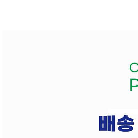
... 🛒 🛒 🛒
🥇
숟가락.젓가락.꼬지.빨대 BEST
더보기
판매자 정보
판매자 상호
오너팩
사업장 소재지
경기 김포시 김포한강10로133번길 165 (구래동) 439호