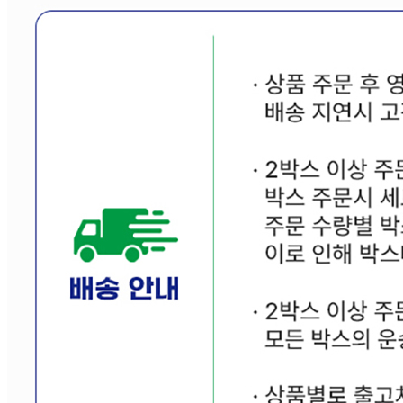
동일 모델의 출시연월
상품상세 참조
제조자
상품상세 참조
제조국
중국
관세 신고
수입식품안전관리특별법에 따른 수입신고를 필함
품질보증기준
상품상세 참조
AS 책임자와 전화번호
상품상세 참조
반품/교환 정보
판매자명
오너팩
문의번호
010-8190-2590
반품/교환
배송비