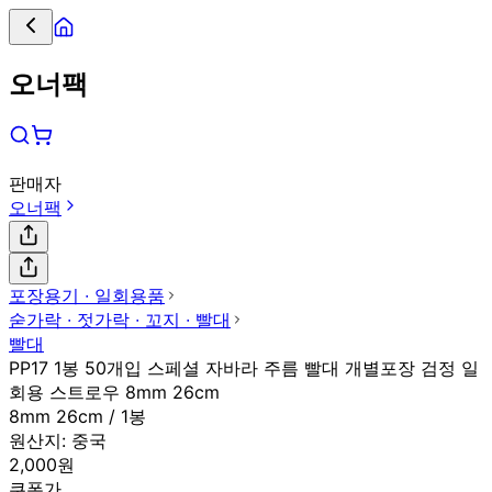
오너팩
판매자
오너팩
포장용기 ∙ 일회용품
숟가락 ∙ 젓가락 ∙ 꼬지 ∙ 빨대
빨대
PP17 1봉 50개입 스페셜 자바라 주름 빨대 개별포장 검정 일
회용 스트로우 8mm 26cm
8mm 26cm / 1봉
원산지:
중국
2,000원
쿠폰가