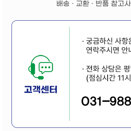
연락처
031-8049-0590
사업자
등록번호
243-87-03319
통신판매
신고번호
제2024-경기김포-7463호
상품 고시 정보
품명
상품상세 참조
모델명
상품상세 참조
재질
상품상세 참조
구성품
상품상세 참조
크기
상품상세 참조