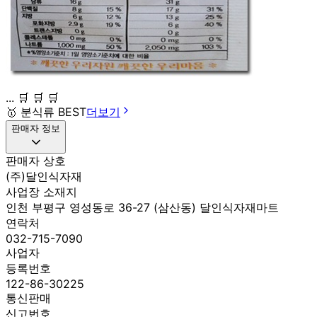
... 🛒 🛒 🛒
🥇
분식류 BEST
더보기
판매자 정보
판매자 상호
(주)달인식자재
사업장 소재지
인천 부평구 영성동로 36-27 (삼산동) 달인식자재마트
연락처
032-715-7090
사업자
등록번호
122-86-30225
통신판매
신고번호