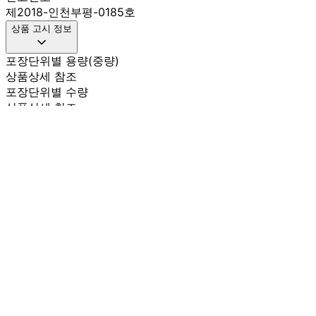
제2018-인천부평-0185호
상품 고시 정보
포장단위별 용량(중량)
상품상세 참조
포장단위별 수량
상품상세 참조
포장단위별 크기
상품상세 참조
제조연월일(포장일 또는 생산연도)
상품상세 참조
소비기한 또는 품질유지기한
상품상세 참조
생산자
상품상세 참조
원산지
상품상세 참조
관련법상 표시사항
상품상세 참조
상품구성