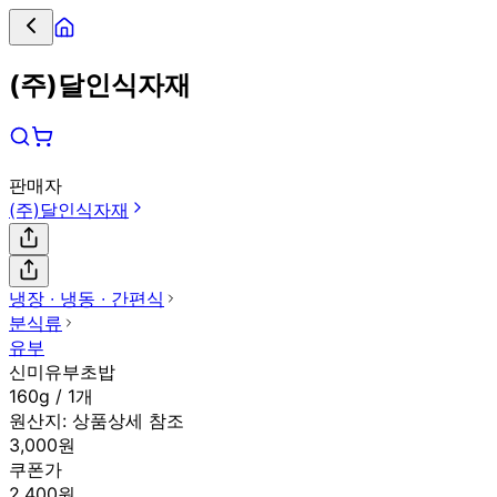
(주)달인식자재
판매자
(주)달인식자재
냉장 ∙ 냉동 ∙ 간편식
분식류
유부
신미유부초밥
160g / 1개
원산지:
상품상세 참조
3,000원
쿠폰가
2,400원