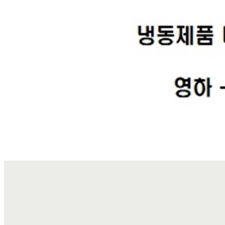
1박스 15kg 규격
포장단위별 수량
1박스 평균60개 전 후
포장단위별 크기
개당 평균150g~300g
제조연월일(포장일 또는 생산연도)
2025년5월22일
소비기한 또는 품질유지기한
2026년10월15일
생산자
필그림
원산지
미국산
관련법상 표시사항
제품라벨참조
상품구성
[냉동] 닭북채(드럼스틱)_미국_15kg_필그림 1박스
보관방법 또는 취급방법
영하18도냉동보관
소비자 상담 관련 전화번호