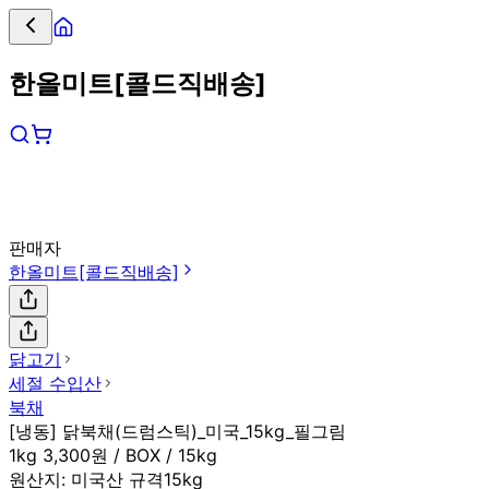
한올미트[콜드직배송]
판매자
한올미트[콜드직배송]
닭고기
세절 수입산
북채
[냉동] 닭북채(드럼스틱)_미국_15kg_필그림
1kg 3,300원 / BOX / 15kg
원산지:
미국산 규격15kg