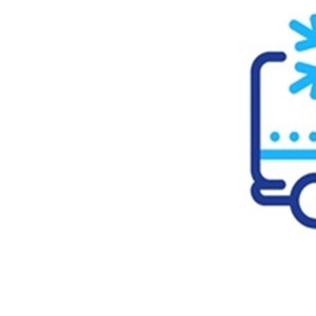
... 🛒 🛒 🛒
🥇
세절 수입산 BEST
더보기
판매자 정보
판매자 상호
한올미트[콜드직배송]
사업장 소재지
경기 수원시 영통구 대학로 16 (이의동) 2층 13호
연락처
031-546-5704
사업자
등록번호
356-86-00625
통신판매
신고번호
제2022-수원영통-1786호
상품 고시 정보
포장단위별 용량(중량)