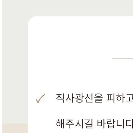
031-546-5704
반품/교환 정보
판매자명
한올미트[콜드직배송]
문의번호
031-546-5704
반품/교환
배송비
반품 배송비: 왕복 배송비(지역마다 상이함)
교환 배송비: 왕복 배송비(지역마다 상이함)
주의사항
전자상거래 등에서의 소비자보호법에 관한 법률에 의거하여
미성년자가 체결한 계약은 법정대리인이 동의하지 않은 경우
본인 또는 법정대리인이 취소할 수 있습니다. 식봄에 등록된
판매상품과 상품의 내용은 판매자가 등록한 것으로 (주)마켓
보로는 그 등록내용에 대하여 일체의 책임을 지지 않습니다.
상세 정보
구매 정보
상품 문의
상품 문의
문의글 작성