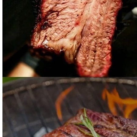
... 🛒 🛒 🛒
🥇
세절 수입산 BEST
더보기
판매자 정보
판매자 상호
한올미트[콜드직배송]
사업장 소재지
경기 수원시 영통구 대학로 16 (이의동) 2층 13호
연락처
031-546-5704
사업자
등록번호
356-86-00625
통신판매
신고번호
제2022-수원영통-1786호
상품 고시 정보
포장단위별 용량(중량)