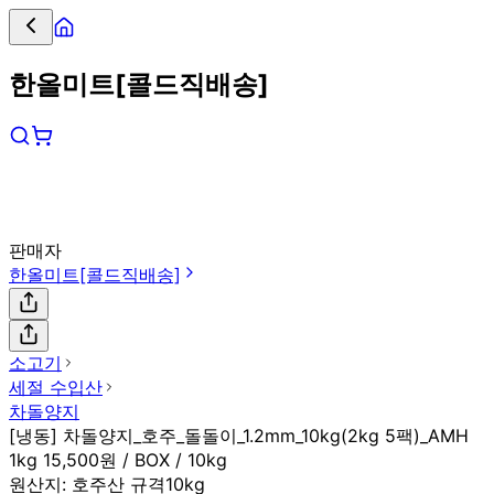
한올미트[콜드직배송]
판매자
한올미트[콜드직배송]
소고기
세절 수입산
차돌양지
[냉동] 차돌양지_호주_돌돌이_1.2mm_10kg(2kg 5팩)_AMH
1kg 15,500원 / BOX / 10kg
원산지:
호주산 규격10kg