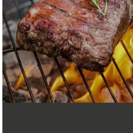
1박스 10kg
포장단위별 수량
2kg 5팩
포장단위별 크기
1팩 2kg
제조연월일(포장일 또는 생산연도)
2026년07월29일
소비기한 또는 품질유지기한
2027년7월28일
생산자
제품박스라벨참조
원산지
호주
관련법상 표시사항
이력번호:801000307794, 등급:목초
상품구성
[냉동] 차돌양지_호주_돌돌이_1.2mm_10kg(2kg 5팩)_AMH
보관방법 또는 취급방법
영하18도냉동보관
소비자 상담 관련 전화번호