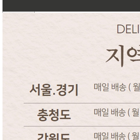
031-546-5704
반품/교환 정보
판매자명
한올미트[콜드직배송]
문의번호
031-546-5704
반품/교환
배송비
반품 배송비: 왕복 배송비(지역마다 상이함)
교환 배송비: 왕복 배송비(지역마다 상이함)
주의사항
전자상거래 등에서의 소비자보호법에 관한 법률에 의거하여
미성년자가 체결한 계약은 법정대리인이 동의하지 않은 경우
본인 또는 법정대리인이 취소할 수 있습니다. 식봄에 등록된
판매상품과 상품의 내용은 판매자가 등록한 것으로 (주)마켓
보로는 그 등록내용에 대하여 일체의 책임을 지지 않습니다.
상세 정보
구매 정보
상품 문의
상품 문의
문의글 작성