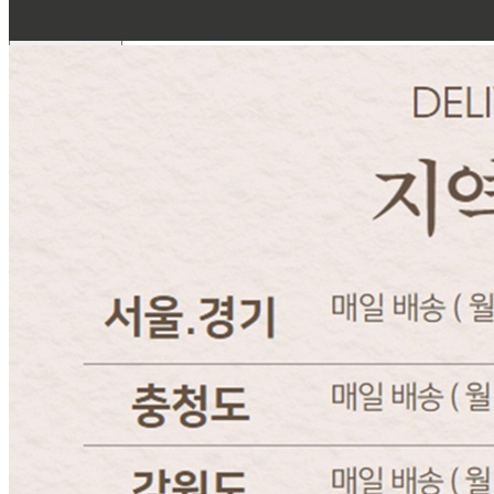
031-546-5704
반품/교환 정보
판매자명
한올미트[콜드직배송]
문의번호
031-546-5704
반품/교환
배송비
반품 배송비: 왕복 배송비(지역마다 상이함)
교환 배송비: 왕복 배송비(지역마다 상이함)
주의사항
전자상거래 등에서의 소비자보호법에 관한 법률에 의거하여
미성년자가 체결한 계약은 법정대리인이 동의하지 않은 경우
본인 또는 법정대리인이 취소할 수 있습니다. 식봄에 등록된
판매상품과 상품의 내용은 판매자가 등록한 것으로 (주)마켓
보로는 그 등록내용에 대하여 일체의 책임을 지지 않습니다.
상세 정보
구매 정보
상품 문의
상품 문의
문의글 작성