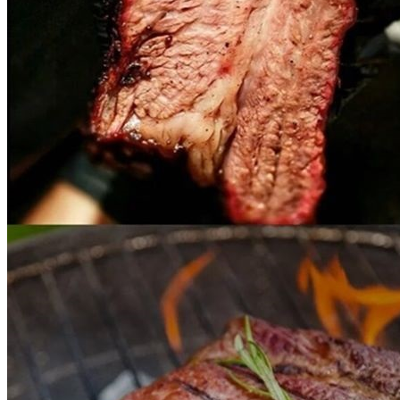
... 🛒 🛒 🛒
🥇
세절 수입산 BEST
더보기
판매자 정보
판매자 상호
한올미트[콜드직배송]
사업장 소재지
경기 수원시 영통구 대학로 16 (이의동) 2층 13호
연락처
031-546-5704
사업자
등록번호
356-86-00625
통신판매
신고번호
제2022-수원영통-1786호
상품 고시 정보
포장단위별 용량(중량)