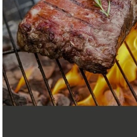
1박스 10kg
포장단위별 수량
2kg 5팩
포장단위별 크기
1팩 2kg
제조연월일(포장일 또는 생산연도)
2026년07월29일
소비기한 또는 품질유지기한
2027년7월28일
생산자
제품박스라벨참조
원산지
호주
관련법상 표시사항
이력번호:801000307794, 등급:목초
상품구성
[냉동] 차돌양지_호주_돌돌이_1.2mm_10kg(2kg 5팩)_AMH
보관방법 또는 취급방법
영하18도냉동보관
소비자 상담 관련 전화번호