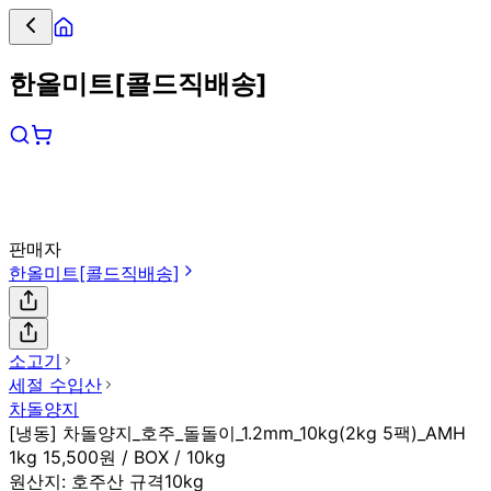
한올미트[콜드직배송]
판매자
한올미트[콜드직배송]
소고기
세절 수입산
차돌양지
[냉동] 차돌양지_호주_돌돌이_1.2mm_10kg(2kg 5팩)_AMH
1kg 15,500원 / BOX / 10kg
원산지:
호주산 규격10kg