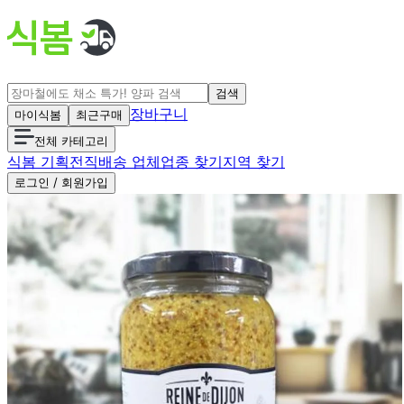
검색
장바구니
마이식봄
최근구매
전체 카테고리
식봄 기획전
직배송 업체
업종 찾기
지역 찾기
로그인 / 회원가입