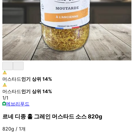
머스타드
인기 상위
14
%
머스타드
인기 상위
14
%
1
/
1
에브리푸드
르네 디종 홀 그레인 머스타드 소스 820g
820g / 1개