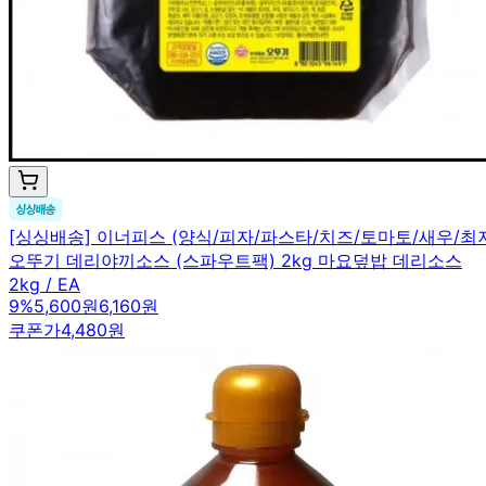
[싱싱배송] 이너피스 (양식/피자/파스타/치즈/토마토/새우/
오뚜기 데리야끼소스 (스파우트팩) 2kg 마요덮밥 데리소스
2kg / EA
9
%
5,600원
6,160원
쿠폰가
4,480원