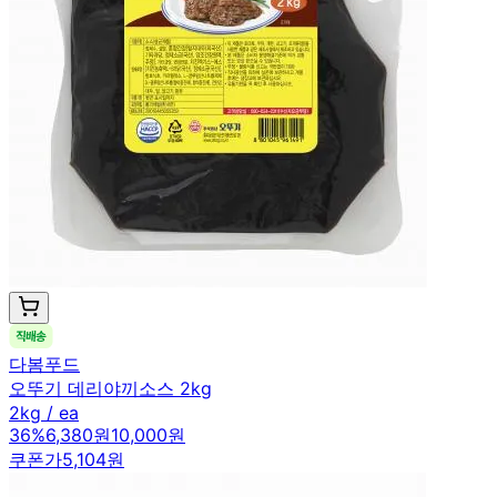
다봄푸드
오뚜기 데리야끼소스 2kg
2kg / ea
36
%
6,380원
10,000원
쿠폰가
5,104원