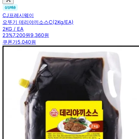
CJ프레시웨이
오뚜기 데리야끼소스C(2Kg/EA)
2KG / EA
23
%
7,200원
9,360원
쿠폰가
5,040원