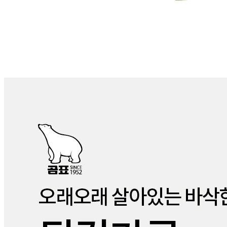
... 🛒 🛒 🛒
🥇
밀가루.요리가루.전분 BEST
더보기
판매자 정보
판매자 상호
주식회사 더 골든트리
사업장 소재지
경기 화성시 정남면 서봉로851번길 97-14 (문학리) 1층