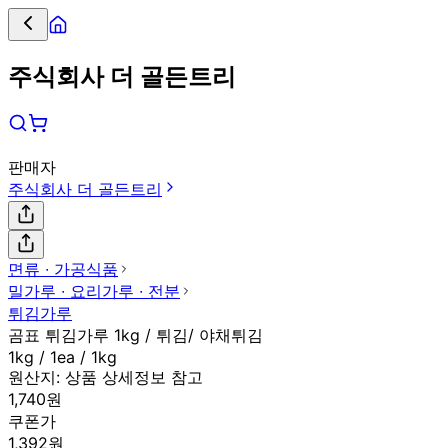
주식회사 더 골든트리
판매자
주식회사 더 골든트리
면류 ∙ 가공식품
밀가루 ∙ 요리가루 ∙ 전분
튀김가루
곰표 튀김가루 1kg / 튀김/ 야채튀김
1kg / 1ea / 1kg
원산지:
상품 상세정보 참고
1,740원
쿠폰가
1,392원