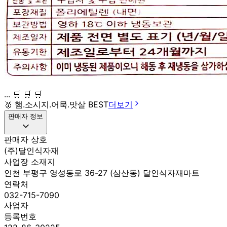
... 🛒 🛒 🛒
🥇
햄.소시지.어묵.맛살 BEST
더보기
판매자 정보
판매자 상호
(주)달인식자재
사업장 소재지
인천 부평구 영성동로 36-27 (삼산동) 달인식자재마트
연락처
032-715-7090
사업자
등록번호