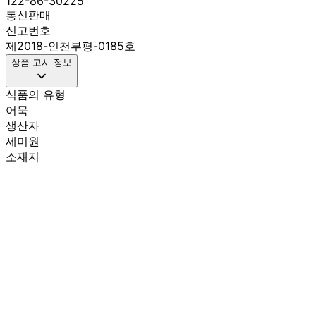
122-86-30225
통신판매
신고번호
제2018-인천부평-0185호
상품 고시 정보
식품의 유형
어묵
생산자
세미원
소재지
상품상세 참조
제조연월일
최신상품
소비기한
최신상품
포장단위별 용량(중량)
500g
포장단위별 수량
1개
원재료명 및 함량