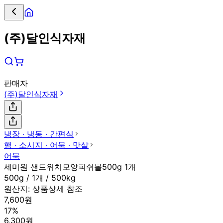
(주)달인식자재
판매자
(주)달인식자재
냉장 ∙ 냉동 ∙ 간편식
햄 ∙ 소시지 ∙ 어묵 ∙ 맛살
어묵
세미원 샌드위치모양피쉬볼500g 1개
500g / 1개 / 500kg
원산지:
상품상세 참조
7,600원
17%
6,300원