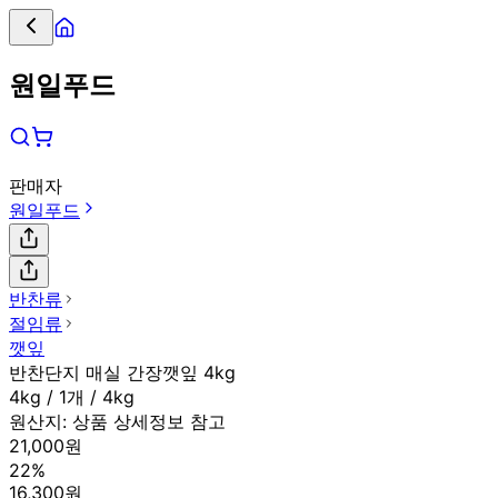
원일푸드
판매자
원일푸드
반찬류
절임류
깻잎
반찬단지 매실 간장깻잎 4kg
4kg / 1개 / 4kg
원산지:
상품 상세정보 참고
21,000원
22%
16,300원