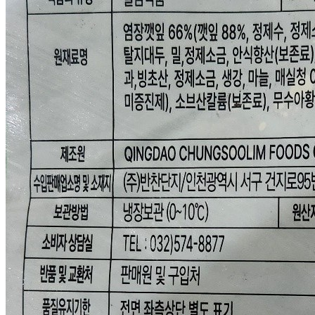
... 🛒 🛒 🛒
🥇
절임류 BEST
더보기
판매자 정보
판매자 상호
원일푸드