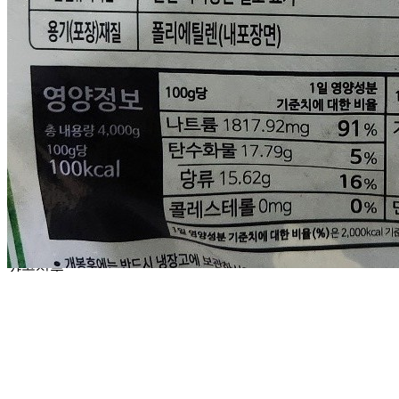
사업장 소재지
인천 부평구 경인로1148번길 25 (일신동) 1층 원일푸드
연락처
010-3851-1988
사업자
등록번호
348-88-03402
통신판매
신고번호
제 2025-인천부평-1414
상품 고시 정보
식품의 유형
가공식품
생산자
상품상세 참조
소재지
상품상세 참조
제조연월일
상품상세 참조