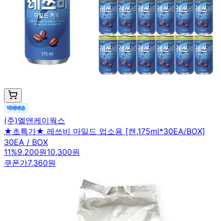
(주)엘앤케이웍스
★초특가★ 레쓰비 마일드 업소용 [캔,175ml*30EA/BOX]
30EA / BOX
11
%
9,200원
10,300원
쿠폰가
7,360원