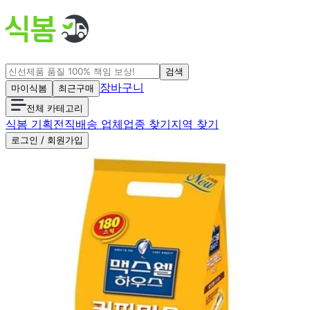
검색
장바구니
마이식봄
최근구매
전체 카테고리
식봄 기획전
직배송 업체
업종 찾기
지역 찾기
로그인 / 회원가입