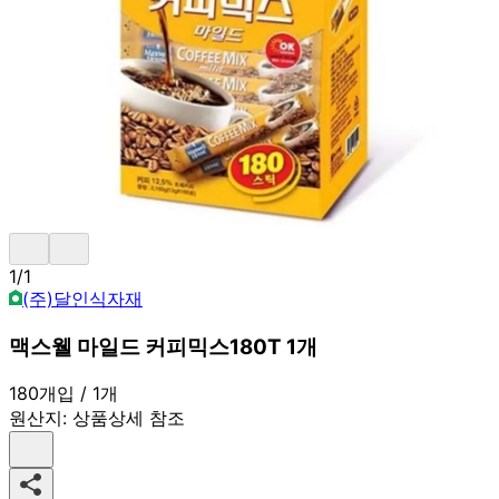
1
/
1
(주)달인식자재
맥스웰 마일드 커피믹스180T 1개
180개입 / 1개
원산지:
상품상세 참조