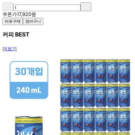
쿠폰가
17,920
원
바로구매
장바구니
커피 BEST
더보기