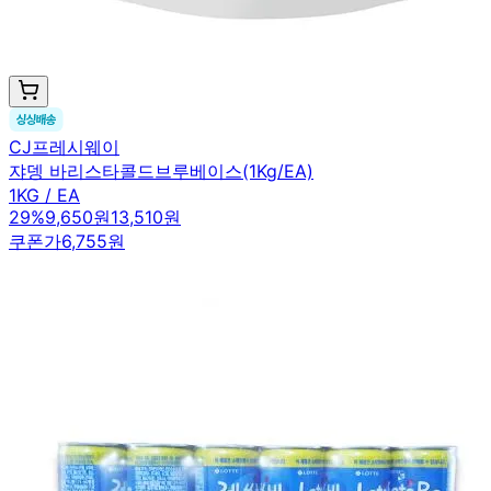
CJ프레시웨이
쟈뎅 바리스타콜드브루베이스(1Kg/EA)
1KG / EA
29
%
9,650원
13,510원
쿠폰가
6,755원