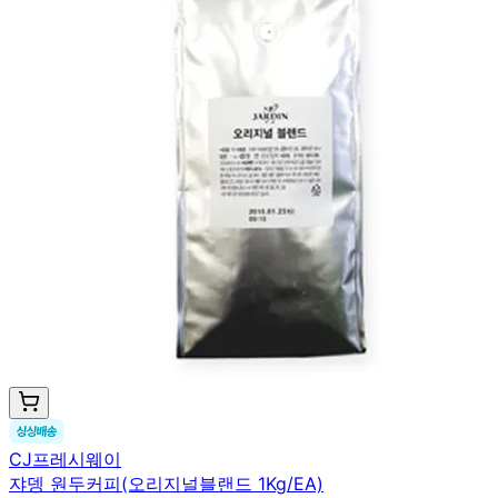
CJ프레시웨이
쟈뎅 원두커피(오리지널블랜드 1Kg/EA)