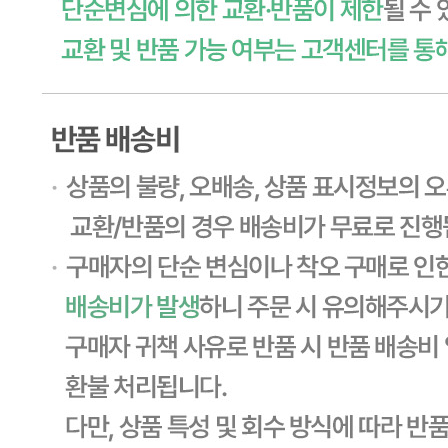
신고번호
제2011-용인기흥-00129호
상품 고시 정보
식품의 유형
상품상세 참조
생산자
상품상세 참조
소재지
상품상세 참조
제조연월일
상품상세 참조
소비기한
상품상세 참조
포장단위별 용량(중량)
상품상세 참조
포장단위별 수량
상품상세 참조
원재료명 및 함량
상품상세 참조