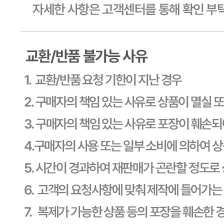
영양성분
상세 상품정보 참고
유전자변형식품에 해당하는 경우의 표시
해당사항 없음
수입식품 여부
해당사항 없음
소비자 상담 관련 전화번호
상품상세 참조
반품/교환 정보
판매자명
CJ프레시웨이
문의번호
1588-6967
반품/교환
배송비
반품 배송비: 30,000원
교환 배송비: 30,000원
주의사항