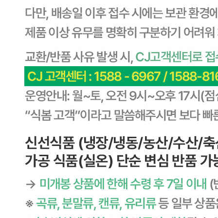
... 🛒 🛒 🛒
🥇
캔디.젤리.초코렛.껌 BEST
더보기
판매자 정보
판매자 상호
CJ프레시웨이
사업장 소재지
경기 용인시 기흥구 기곡로 32 (하갈동, 제일제당수원물류센
타) 씨제이프레시웨이
연락처
1588-6967
사업자
등록번호
603-81-11270
통신판매