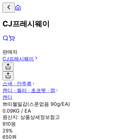
CJ프레시웨이
판매자
CJ프레시웨이
스낵 ∙ 안주류
캔디 ∙ 젤리 ∙ 초코렛 ∙ 껌
캔디
쁘띠첼밀감(스푼없음 90g/EA)
0.09KG / EA
원산지:
상품상세정보참고
910원
29%
650원