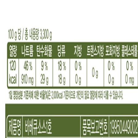
... 🛒 🛒 🛒
🥇
불고기.스테이크.바비큐 BEST
더보기
판매자 정보
판매자 상호
주식회사 더 골든트리
사업장 소재지
경기 화성시 정남면 서봉로851번길 97-14 (문학리) 1층
연락처
010-3560-6435
사업자
등록번호
425-81-01207
통신판매
신고번호
제2022-화성정남-0065호