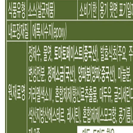
상품 고시 정보
식품의 유형
상품상세 참조
생산자
상품상세 참조
소재지
상품상세 참조
제조연월일
상품상세 참조
소비기한
상품상세 참조
포장단위별 용량(중량)
상품상세 참조
포장단위별 수량
상품상세 참조
원재료명 및 함량
상품상세 참조
영양성분
상품상세 참조
유전자변형식품에 해당하는 경우의 표시