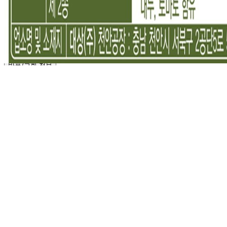
해당사항 없음
수입식품 여부
해당사항 없음
소비자 상담 관련 전화번호
상품상세 참조
반품/교환 정보
판매자명
주식회사 더 골든트리
문의번호
010-3560-6435
반품/교환
배송비
반품 배송비: 3,000원
교환 배송비: 6,000원
주의사항
전자상거래 등에서의 소비자보호법에 관한 법률에 의거하여
미성년자가 체결한 계약은 법정대리인이 동의하지 않은 경우
본인 또는 법정대리인이 취소할 수 있습니다. 식봄에 등록된