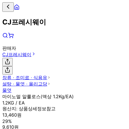
CJ프레시웨이
판매자
CJ프레시웨이
장류 ∙ 조미료 ∙ 식용유
설탕 ∙ 물엿 ∙ 올리고당
물엿
마이노멀 알룰로스(액상 1.2Kg/EA)
1.2KG / EA
원산지:
상품상세정보참고
13,460원
29%
9,610원