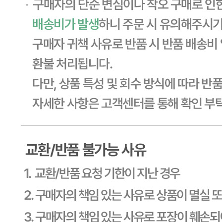
... 🛒 🛒 🛒
🥇
설탕.물엿.올리고당 BEST
더보기
판매자 정보
판매자 상호
CJ프레시웨이
사업장 소재지
경기 용인시 기흥구 기곡로 32 (하갈동, 제일제당수원물류센
타) 씨제이프레시웨이
연락처
1588-6967
사업자
등록번호
603-81-11270
통신판매
신고번호