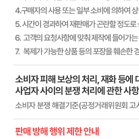
제2011-용인기흥-00129호
상품 고시 정보
식품의 유형
상품상세 참조
생산자
상품상세 참조
소재지
상품상세 참조
제조연월일
상품상세 참조
소비기한
상품상세 참조
포장단위별 용량(중량)
상품상세 참조
포장단위별 수량
상품상세 참조
원재료명 및 함량
상품상세 참조
영양성분