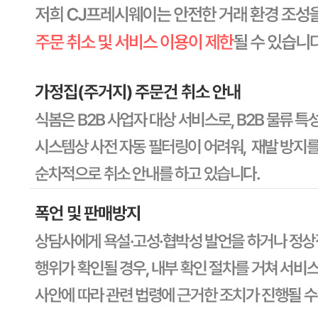
상세 상품정보 참고
유전자변형식품에 해당하는 경우의 표시
해당사항 없음
수입식품 여부
해당사항 없음
소비자 상담 관련 전화번호
상품상세 참조
반품/교환 정보
판매자명
CJ프레시웨이
문의번호
1588-6967
반품/교환
배송비
반품 배송비: 30,000원
교환 배송비: 30,000원
주의사항
전자상거래 등에서의 소비자보호법에 관한 법률에 의거하여