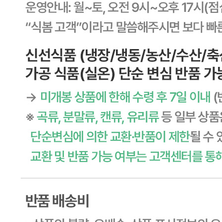
... 🛒 🛒 🛒
🥇
일반스낵.강냉이.씨리얼 BEST
더보기
판매자 정보
판매자 상호
CJ프레시웨이
사업장 소재지
경기 용인시 기흥구 기곡로 32 (하갈동, 제일제당수원물류센
타) 씨제이프레시웨이
연락처
1588-6967
사업자
등록번호
603-81-11270
통신판매
신고번호
제2011-용인기흥-00129호