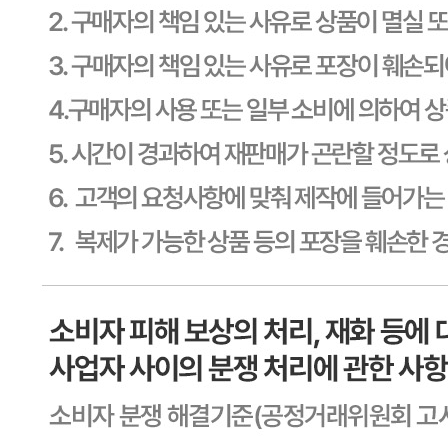
유전자변형식품에 해당하는 경우의 표시
해당사항 없음
수입식품 여부
해당사항 없음
소비자 상담 관련 전화번호
상품상세 참조
반품/교환 정보
판매자명
CJ프레시웨이
문의번호
1588-6967
반품/교환
배송비
반품 배송비: 30,000원
교환 배송비: 30,000원
주의사항
전자상거래 등에서의 소비자보호법에 관한 법률에 의거하여
미성년자가 체결한 계약은 법정대리인이 동의하지 않은 경우