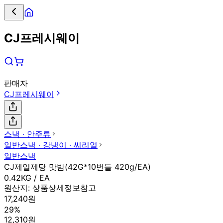
CJ프레시웨이
판매자
CJ프레시웨이
스낵 ∙ 안주류
일반스낵 ∙ 강냉이 ∙ 씨리얼
일반스낵
CJ제일제당 맛밤(42G*10번들 420g/EA)
0.42KG / EA
원산지:
상품상세정보참고
17,240원
29%
12,310원