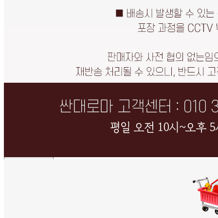
판매자 상호
싼대로마트
사업장 소재지
인천 연수구 학나래로118번길 9 (선학동, 선학프라자) 2층
203-4호
연락처
010-3020-2239
사업자
등록번호
474-26-01078
통신판매
신고번호
제 2025-인천연수구-3650 호
상품 고시 정보
반품/교환 정보
판매자명
싼대로마트