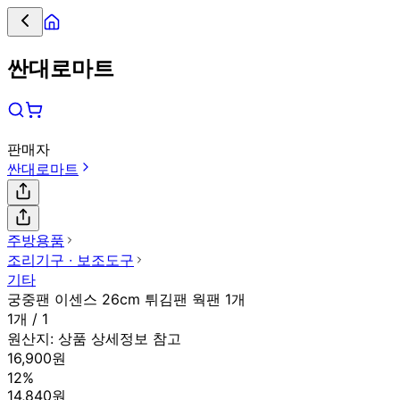
싼대로마트
판매자
싼대로마트
주방용품
조리기구 ∙ 보조도구
기타
궁중팬 이센스 26cm 튀김팬 웍팬 1개
1개 / 1
원산지:
상품 상세정보 참고
16,900원
12%
14,840원