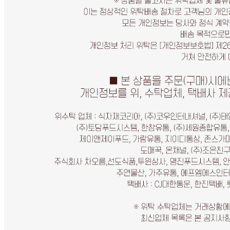
... 🛒 🛒 🛒
🥇
조리기구.보조도구 BEST
더보기
판매자 정보