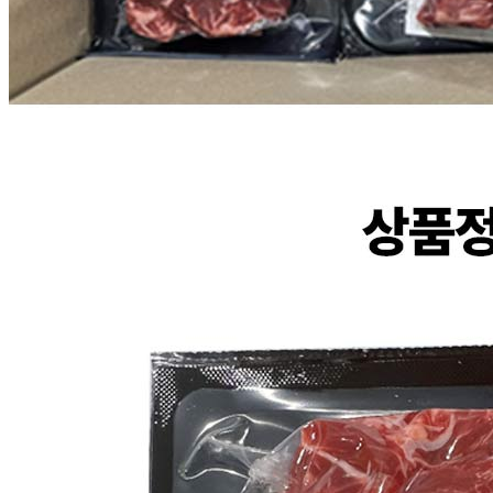
... 🛒 🛒 🛒
🥇
세절 수입산 BEST
더보기
판매자 정보
판매자 상호
CJ프레시웨이
사업장 소재지
경기 용인시 기흥구 기곡로 32 (하갈동, 제일제당수원물류센
타) 씨제이프레시웨이
연락처
1588-6967
사업자
등록번호
603-81-11270
통신판매
신고번호
제2011-용인기흥-00129호
상품 고시 정보