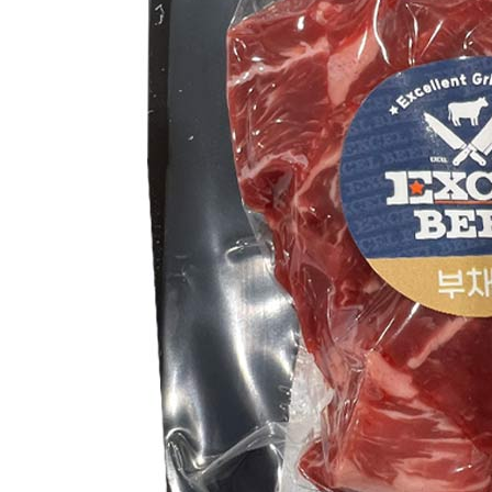
포장단위별 용량(중량)
상품상세 참조
포장단위별 수량
상품상세 참조
포장단위별 크기
상품상세 참조
제조연월일(포장일 또는 생산연도)
상품상세 참조
소비기한 또는 품질유지기한
상품상세 참조
생산자
상품상세 참조
원산지
미국
관련법상 표시사항
해당사항 없음
상품구성
상품상세 참조
보관방법 또는 취급방법
상품상세 참조