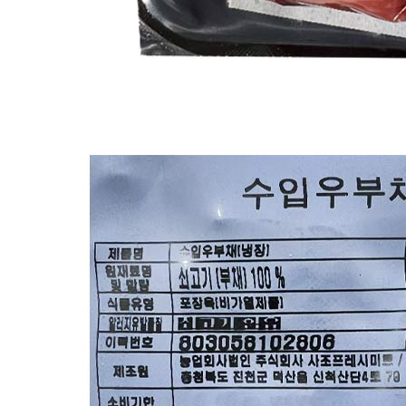
소비자 상담 관련 전화번호
상품상세 참조
반품/교환 정보
판매자명
CJ프레시웨이
문의번호
1588-6967
반품/교환
배송비
반품 배송비: 30,000원
교환 배송비: 30,000원
주의사항
전자상거래 등에서의 소비자보호법에 관한 법률에 의거하여
미성년자가 체결한 계약은 법정대리인이 동의하지 않은 경우
본인 또는 법정대리인이 취소할 수 있습니다. 식봄에 등록된
판매상품과 상품의 내용은 판매자가 등록한 것으로 (주)마켓
보로는 그 등록내용에 대하여 일체의 책임을 지지 않습니다.
상세 정보
구매 정보
상품 문의
상품 문의
문의글 작성