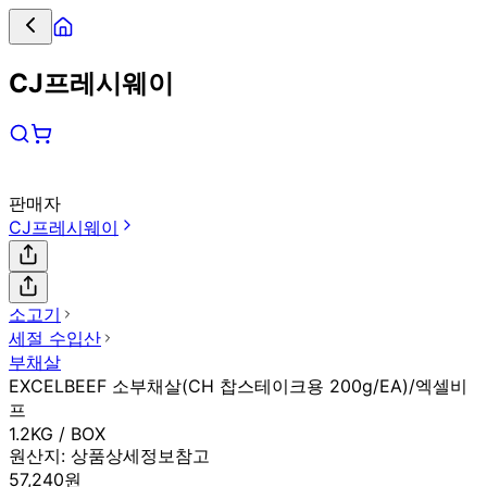
CJ프레시웨이
판매자
CJ프레시웨이
소고기
세절 수입산
부채살
EXCELBEEF 소부채살(CH 찹스테이크용 200g/EA)/엑셀비
프
1.2KG / BOX
원산지:
상품상세정보참고
57,240원