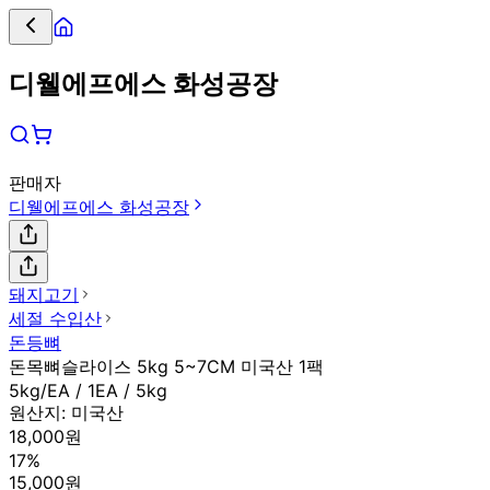
디웰에프에스 화성공장
판매자
디웰에프에스 화성공장
돼지고기
세절 수입산
돈등뼈
돈목뼈슬라이스 5kg 5~7CM 미국산 1팩
5kg/EA / 1EA / 5kg
원산지:
미국산
18,000원
17%
15,000원