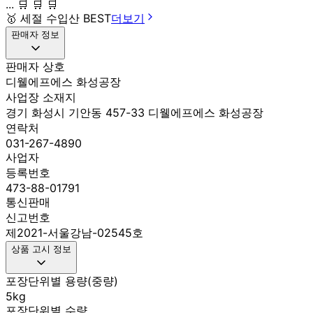
... 🛒 🛒 🛒
🥇
세절 수입산 BEST
더보기
판매자 정보
판매자 상호
디웰에프에스 화성공장
사업장 소재지
경기 화성시 기안동 457-33 디웰에프에스 화성공장
연락처
031-267-4890
사업자
등록번호
473-88-01791
통신판매
신고번호
제2021-서울강남-02545호
상품 고시 정보
포장단위별 용량(중량)
5kg
포장단위별 수량