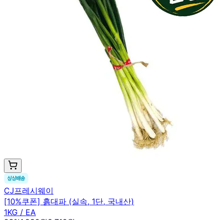
CJ프레시웨이
[10%쿠폰] 흙대파 (실속, 1단, 국내산)
1KG / EA