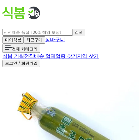
검색
장바구니
마이식봄
최근구매
전체 카테고리
식봄 기획전
직배송 업체
업종 찾기
지역 찾기
로그인 / 회원가입