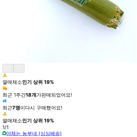
열매채소
인기 상위
19
%
최근 1주간
18
개
가
판매되었어요!
최근
7
명
이
다시 구매했어요!
열매채소
인기 상위
19
%
1
/
1
야채는 농부네 (싱싱배송)