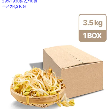
29
%
1,930원
2,710원
쿠폰가
1,216원