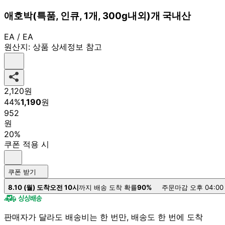
애호박(특품, 인큐, 1개, 300g내외)개 국내산
EA / EA
원산지:
상품 상세정보 참고
2,120
원
44
%
1,190
원
952
원
20%
쿠폰 적용 시
쿠폰 받기
8.10 (월) 도착
오전 10시
까지 배송 도착 확률
90%
주문마감 오후 04:00
판매자가 달라도 배송비는 한 번만, 배송도 한 번에 도착