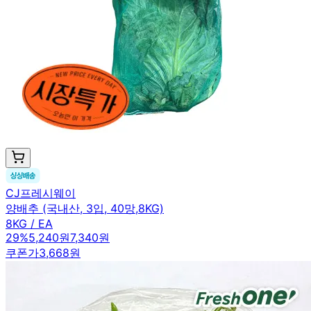
CJ프레시웨이
양배추 (국내산, 3입, 40망,8KG)
8KG / EA
29
%
5,240원
7,340원
쿠폰가
3,668원