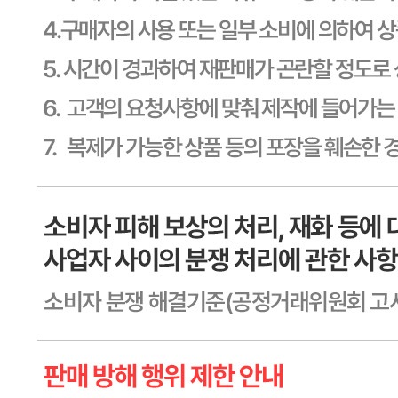
제2011-용인기흥-00129호
상품 고시 정보
식품의 유형
상품상세 참조
생산자
상품상세 참조
소재지
상품상세 참조
제조연월일
상품상세 참조
소비기한
상품상세 참조
포장단위별 용량(중량)
상품상세 참조
포장단위별 수량
상품상세 참조
원재료명 및 함량
상품상세 참조
영양성분