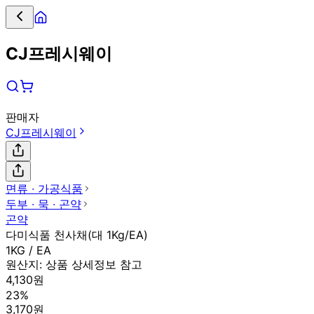
CJ프레시웨이
판매자
CJ프레시웨이
면류 ∙ 가공식품
두부 ∙ 묵 ∙ 곤약
곤약
다미식품 천사채(대 1Kg/EA)
1KG / EA
원산지:
상품 상세정보 참고
4,130원
23%
3,170원