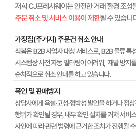
상세 상품정보 참고
유전자변형식품에 해당하는 경우의 표시
해당사항 없음
수입식품 여부
해당사항 없음
소비자 상담 관련 전화번호
상품상세 참조
반품/교환 정보
판매자명
CJ프레시웨이
문의번호
1588-6967
반품/교환
배송비
반품 배송비: 30,000원
교환 배송비: 30,000원
주의사항
전자상거래 등에서의 소비자보호법에 관한 법률에 의거하여