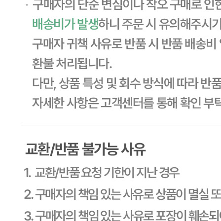
... 🛒 🛒 🛒
🥇
두부.묵.곤약 BEST
더보기
판매자 정보
판매자 상호
CJ프레시웨이
사업장 소재지
경기 용인시 기흥구 기곡로 32 (하갈동, 제일제당수원물류센
타) 씨제이프레시웨이
연락처
1588-6967
사업자
등록번호
603-81-11270
통신판매
신고번호