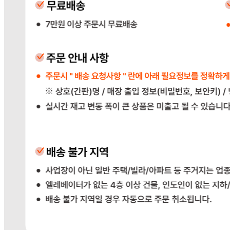
... 🛒 🛒 🛒
🥇
고춧가루.후추.와사비.겨자.향신료 BEST
더보기
판매자 정보