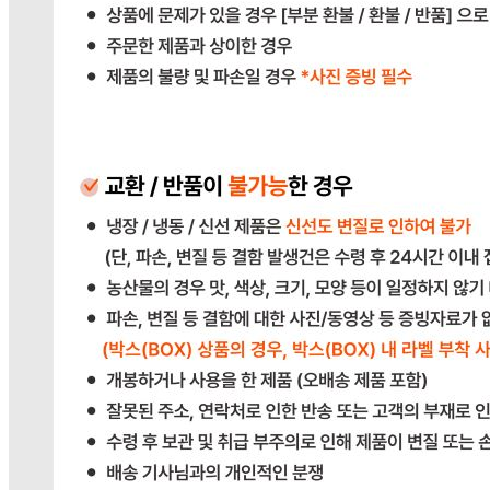
031-764-8797
반품/교환
배송비
반품 배송비: 단순 변심으로 인한 반품 시, 왕복 배송비
20,000원
교환 배송비: 단순 변심/주문 실수로 인한 교환 시, 교환 배송
비 10,000원
주의사항
전자상거래 등에서의 소비자보호법에 관한 법률에 의거하여
미성년자가 체결한 계약은 법정대리인이 동의하지 않은 경우
본인 또는 법정대리인이 취소할 수 있습니다. 식봄에 등록된
판매상품과 상품의 내용은 판매자가 등록한 것으로 (주)마켓
보로는 그 등록내용에 대하여 일체의 책임을 지지 않습니다.
상세 정보
구매 정보
상품 문의
배송, 취소, 교환, 반품
등의 궁금한 내용을 문의하세요.
식봄 고객센터
031-698-3453
또는
상품
과 관련된 궁금한 내용을 문의하세요.