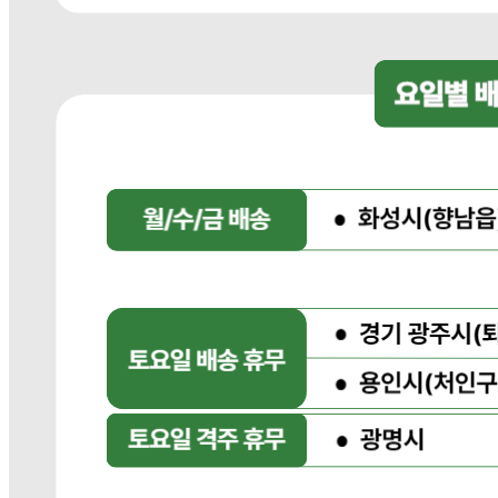
판매자 상호
다봄푸드
사업장 소재지
경기 광주시 장지9길 34-16 (장지동) .
연락처
031-764-8797
사업자
등록번호
383-81-02561
통신판매
신고번호
2023-경기광주-1790
상품 고시 정보
포장단위별 용량(중량)
상품상세 참조
포장단위별 수량
상품상세 참조
포장단위별 크기
상품상세 참조
제조연월일(포장일 또는 생산연도)