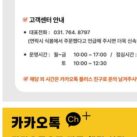
다봄푸드
031-764-8797
주문하기