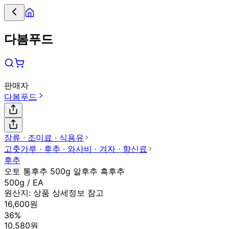
다봄푸드
판매자
다봄푸드
장류 ∙ 조미료 ∙ 식용유
고춧가루 ∙ 후추 ∙ 와사비 ∙ 겨자 ∙ 향신료
후추
오토 통후추 500g 알후추 흑후추
500g / EA
원산지:
상품 상세정보 참고
16,600원
36%
10,580원