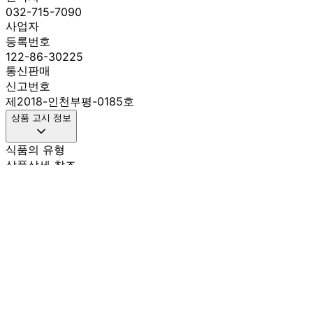
032-715-7090
사업자
등록번호
122-86-30225
통신판매
신고번호
제2018-인천부평-0185호
상품 고시 정보
식품의 유형
상품상세 참조
생산자
상품상세 참조
소재지
상품상세 참조
제조연월일
최신상품
소비기한
최신상품
포장단위별 용량(중량)