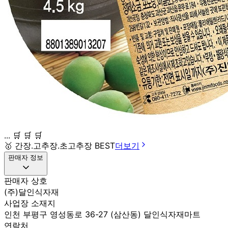
... 🛒 🛒 🛒
🥇
간장.고추장.초고추장 BEST
더보기
판매자 정보
판매자 상호
(주)달인식자재
사업장 소재지
인천 부평구 영성동로 36-27 (삼산동) 달인식자재마트
연락처