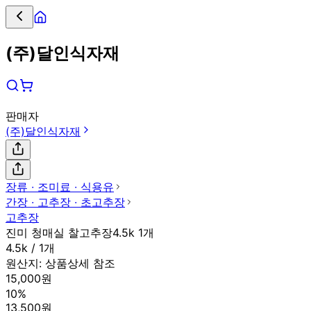
(주)달인식자재
판매자
(주)달인식자재
장류 ∙ 조미료 ∙ 식용유
간장 ∙ 고추장 ∙ 초고추장
고추장
진미 청매실 찰고추장4.5k 1개
4.5k / 1개
원산지:
상품상세 참조
15,000원
10%
13,500원