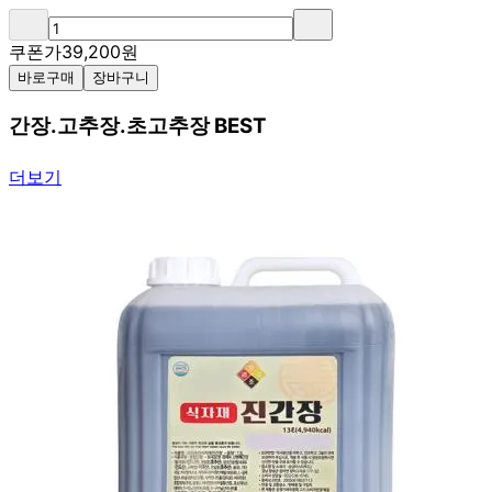
쿠폰가
39,200
원
바로구매
장바구니
간장.고추장.초고추장 BEST
더보기