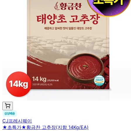
CJ프레시웨이
★초특가★황금찬 고추장(지함 14Kg/EA)