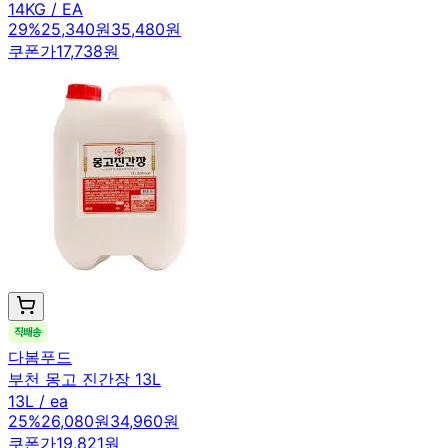
14KG / EA
29
%
25,340원
35,480원
쿠폰가
17,738원
다봄푸드
부천 몽고 진간장 13L
13L / ea
25
%
26,080원
34,960원
쿠폰가
19,821원