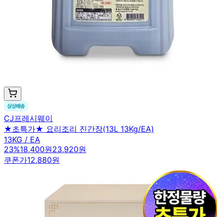
CJ프레시웨이
★초특가★ 요리조리 진간장(13L 13Kg/EA)
13KG / EA
23
%
18,400원
23,920원
쿠폰가
12,880원