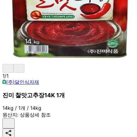
1
/
1
(주)달인식자재
진미 찰맛고추장14K 1개
14kg / 1개 / 14kg
원산지:
상품상세 참조