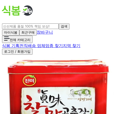
검색
장바구니
마이식봄
최근구매
전체 카테고리
식봄 기획전
직배송 업체
업종 찾기
지역 찾기
로그인 / 회원가입